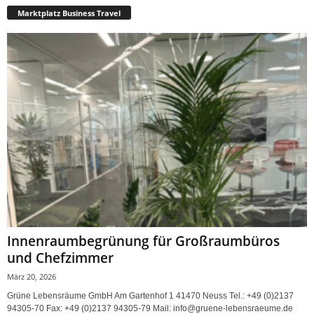
Marktplatz Business Travel
Innenraumbegrünung für Großraumbüros
und Chefzimmer
März 20, 2026
Grüne Lebensräume GmbH Am Gartenhof 1 41470 Neuss Tel.: +49 (0)2137
94305-70 Fax: +49 (0)2137 94305-79 Mail: info@gruene-lebensraeume.de