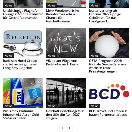
News
News
News
Unabhängige Flughafen-
Mehr Wettbewerb im
Jetstar verlangt ab
Lounges: Mehr Flexibilität
Bahnfernverkehr –
Februar 2027 üppige
für Geschäftsreisende
Chance für
Gebühren für das
Geschäftsreisen
Handgepäck
News
News
News
Radisson Hotel Group
VINI plant Flüge von
GBTA-Prognose 2026:
startet neues globales
Karlsruhe nach Berlin
Globale Geschäftsreisen
Long-Stay-Angebot
wachsen trotz
Preissteigerungen
News
News
News
Wie Amex Platinum
Geschäftsreisebudgets in
BCD Travel und Emburse
Inhaber ALL Accor Gold
den USA dürften 2027
bauen Partnerschaft aus
Status erhalten
steigen