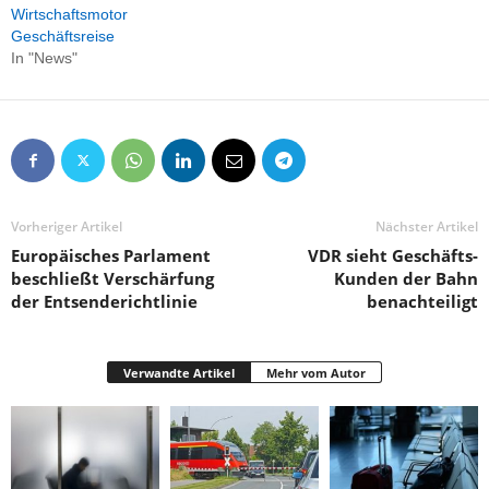
Wirtschaftsmotor
Geschäftsreise
In "News"
Vorheriger Artikel
Nächster Artikel
Europäisches Parlament
VDR sieht Geschäfts-
beschließt Verschärfung
Kunden der Bahn
der Entsenderichtlinie
benachteiligt
Verwandte Artikel
Mehr vom Autor