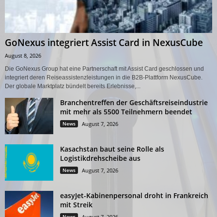
GoNexus integriert Assist Card in NexusCube
August 8, 2026
Die GoNexus Group hat eine Partnerschaft mit Assist Card geschlossen und
integriert deren Reiseassistenzleistungen in die B2B-Plattform NexusCube.
Der globale Marktplatz bündelt bereits Erlebnisse,...
Branchentreffen der Geschäftsreiseindustrie
mit mehr als 5500 Teilnehmern beendet
News
August 7, 2026
Kasachstan baut seine Rolle als
Logistikdrehscheibe aus
News
August 7, 2026
easyJet-Kabinenpersonal droht in Frankreich
mit Streik
News
August 7, 2026