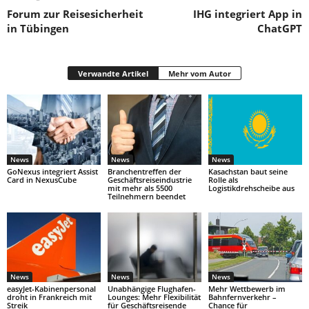
Forum zur Reisesicherheit
IHG integriert App in
in Tübingen
ChatGPT
Verwandte Artikel
Mehr vom Autor
News
News
News
GoNexus integriert Assist
Branchentreffen der
Kasachstan baut seine
Card in NexusCube
Geschäftsreiseindustrie
Rolle als
mit mehr als 5500
Logistikdrehscheibe aus
Teilnehmern beendet
News
News
News
easyJet-Kabinenpersonal
Unabhängige Flughafen-
Mehr Wettbewerb im
droht in Frankreich mit
Lounges: Mehr Flexibilität
Bahnfernverkehr –
Streik
für Geschäftsreisende
Chance für