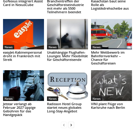
GoNexus integriert Assist
Branchentreffen der
Kasachstan baut seine
Card in NexusCube
Geschäftsreiseindustrie
Rolle als
mit mehr als 5500
Logistikdrehscheibe aus
Teilnehmern beendet
News
News
News
easyJet-Kabinenpersonal
Unabhängige Flughafen-
Mehr Wettbewerb im
droht in Frankreich mit
Lounges: Mehr Flexibilität
Bahnfernverkehr –
Streik
für Geschäftsreisende
Chance für
Geschäftsreisen
News
News
News
Jetstar verlangt ab
Radisson Hotel Group
VINI plant Flüge von
Februar 2027 üppige
startet neues globales
Karlsruhe nach Berlin
Gebühren für das
Long-Stay-Angebot
Handgepäck