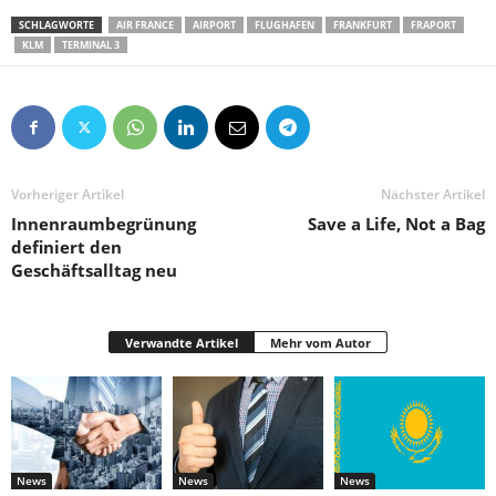
SCHLAGWORTE
AIR FRANCE
AIRPORT
FLUGHAFEN
FRANKFURT
FRAPORT
KLM
TERMINAL 3
Vorheriger Artikel
Nächster Artikel
Innenraumbegrünung
Save a Life, Not a Bag
definiert den
Geschäftsalltag neu
Verwandte Artikel
Mehr vom Autor
News
News
News