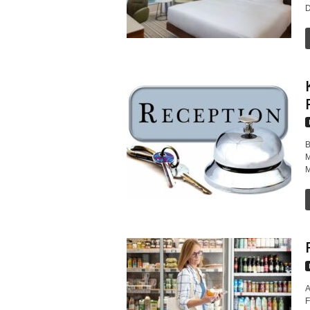
D
B
M
M
A
F