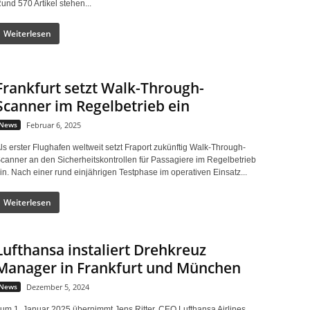
und 570 Artikel stehen...
Weiterlesen
Frankfurt setzt Walk-Through-
Scanner im Regelbetrieb ein
News
Februar 6, 2025
ls erster Flughafen weltweit setzt Fraport zukünftig Walk-Through-
canner an den Sicherheitskontrollen für Passagiere im Regelbetrieb
in. Nach einer rund einjährigen Testphase im operativen Einsatz...
Weiterlesen
Lufthansa instaliert Drehkreuz
Manager in Frankfurt und München
News
Dezember 5, 2024
um 1. Januar 2025 übernimmt Jens Ritter, CEO Lufthansa Airlines,