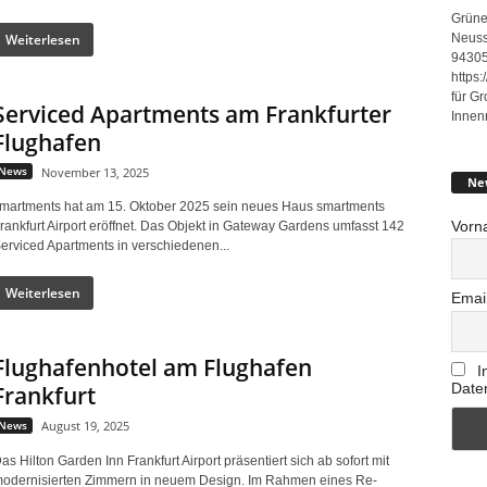
Grüne
Weiterlesen
Neuss
94305
https
für G
Serviced Apartments am Frankfurter
Innen
Flughafen
News
November 13, 2025
Ne
martments hat am 15. Oktober 2025 sein neues Haus smartments
Vorn
rankfurt Airport eröffnet. Das Objekt in Gateway Gardens umfasst 142
erviced Apartments in verschiedenen...
Weiterlesen
Emai
Flughafenhotel am Flughafen
I
Date
Frankfurt
News
August 19, 2025
as Hilton Garden Inn Frankfurt Airport präsentiert sich ab sofort mit
odernisierten Zimmern in neuem Design. Im Rahmen eines Re-