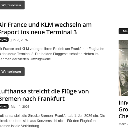
Weiterlesen
Air France und KLM wechseln am
Fraport ins neue Terminal 3
Mar
News
Juni 8, 2026
ir France und KLM verlegen ihren Betrieb am Frankfurter Flughafen
n das neue Terminal 3. Die beiden Fluggesellschaften ziehen im
ahmen der vierten Umzugswelle...
Weiterlesen
Lufthansa streicht die Flüge von
Bremen nach Frankfurt
Inn
News
Mai 11, 2026
Gr
Che
ufthansa stellt die Strecke Bremen–Frankfurt ab 1. Juli 2026 ein. Die
trecke rechnet sich aus Konzernsicht nicht. Für den Flughafen
März 2
remen ist die Verbindung...