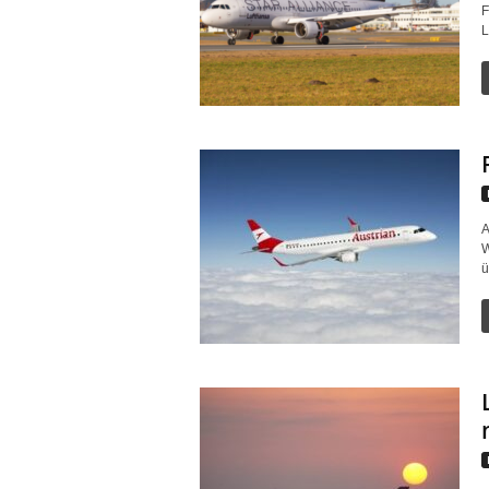
F
L
A
W
ü