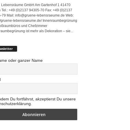
 Lebensräume GmbH Am Gartenhof 1 41470
 Tel.: +49 (0)2137 94305-70 Fax: +49 (0)2137
-79 Mail: info@gruene-lebensraeume.de Web:
://gruene-lebensraeume.de/ Innenraumbegrünung
roßraumbüros und Chefzimmer
raumbegrünung ist mehr als Dekoration – sie...
wsletter
ame oder ganzer Name
l
ndem Du fortfährst, akzeptierst Du unsere
nschutzerklärung.