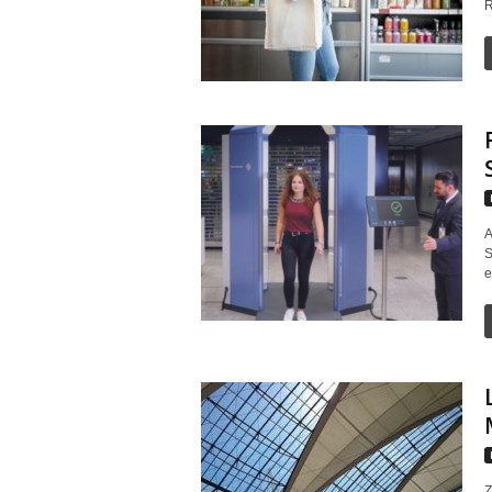
R
A
S
e
Z