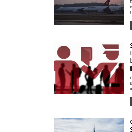
D
I
F
D
B
u