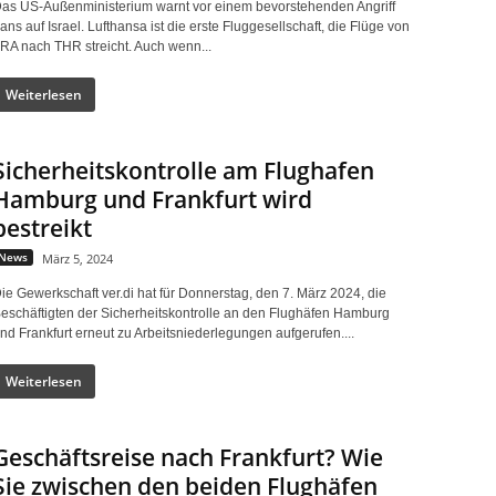
as US-Außenministerium warnt vor einem bevorstehenden Angriff
rans auf Israel. Lufthansa ist die erste Fluggesellschaft, die Flüge von
RA nach THR streicht. Auch wenn...
Weiterlesen
Sicherheitskontrolle am Flughafen
Hamburg und Frankfurt wird
bestreikt
News
März 5, 2024
ie Gewerkschaft ver.di hat für Donnerstag, den 7. März 2024, die
eschäftigten der Sicherheitskontrolle an den Flughäfen Hamburg
nd Frankfurt erneut zu Arbeitsniederlegungen aufgerufen....
Weiterlesen
Geschäftsreise nach Frankfurt? Wie
Sie zwischen den beiden Flughäfen