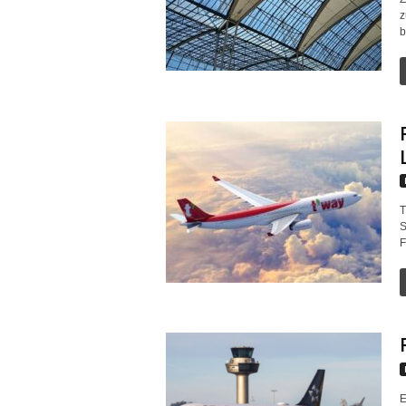
z
b
T
S
F
E