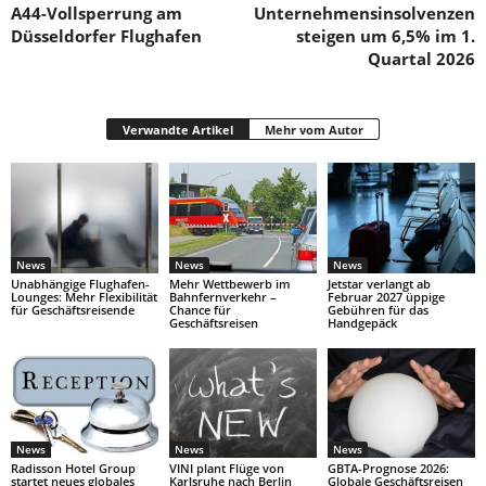
A44-Vollsperrung am
Unternehmensinsolvenzen
Düsseldorfer Flughafen
steigen um 6,5% im 1.
Quartal 2026
Verwandte Artikel
Mehr vom Autor
News
News
News
Unabhängige Flughafen-
Mehr Wettbewerb im
Jetstar verlangt ab
Lounges: Mehr Flexibilität
Bahnfernverkehr –
Februar 2027 üppige
für Geschäftsreisende
Chance für
Gebühren für das
Geschäftsreisen
Handgepäck
News
News
News
Radisson Hotel Group
VINI plant Flüge von
GBTA-Prognose 2026:
startet neues globales
Karlsruhe nach Berlin
Globale Geschäftsreisen