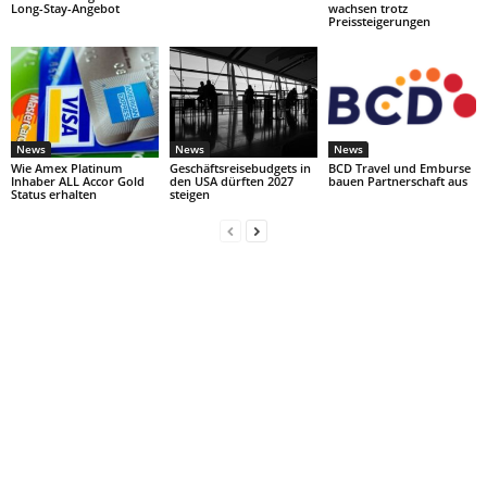
Long-Stay-Angebot
wachsen trotz
Preissteigerungen
News
News
News
Wie Amex Platinum
Geschäftsreisebudgets in
BCD Travel und Emburse
Inhaber ALL Accor Gold
den USA dürften 2027
bauen Partnerschaft aus
Status erhalten
steigen