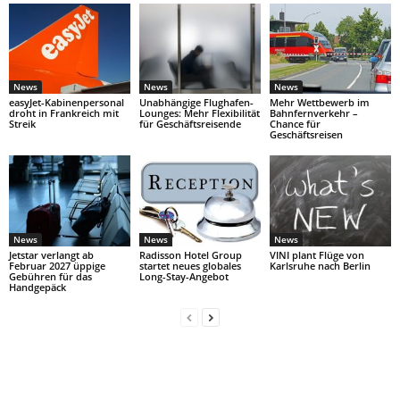
News
News
News
easyJet-Kabinenpersonal
Unabhängige Flughafen-
Mehr Wettbewerb im
droht in Frankreich mit
Lounges: Mehr Flexibilität
Bahnfernverkehr –
Streik
für Geschäftsreisende
Chance für
Geschäftsreisen
News
News
News
Jetstar verlangt ab
Radisson Hotel Group
VINI plant Flüge von
Februar 2027 üppige
startet neues globales
Karlsruhe nach Berlin
Gebühren für das
Long-Stay-Angebot
Handgepäck