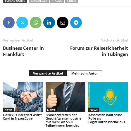
SCHLAGWORTE
BAHNREISEN
ITALIEN
STREIK
Vorheriger Artikel
Nächster Artikel
Business Center in
Forum zur Reisesicherheit
Frankfurt
in Tübingen
Verwandte Artikel
Mehr vom Autor
News
News
News
GoNexus integriert Assist
Branchentreffen der
Kasachstan baut seine
Card in NexusCube
Geschäftsreiseindustrie
Rolle als
mit mehr als 5500
Logistikdrehscheibe aus
Teilnehmern beendet