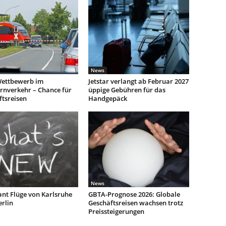
News
ettbewerb im
Jetstar verlangt ab Februar 2027
rnverkehr – Chance für
üppige Gebühren für das
ftsreisen
Handgepäck
News
ant Flüge von Karlsruhe
GBTA-Prognose 2026: Globale
rlin
Geschäftsreisen wachsen trotz
Preissteigerungen