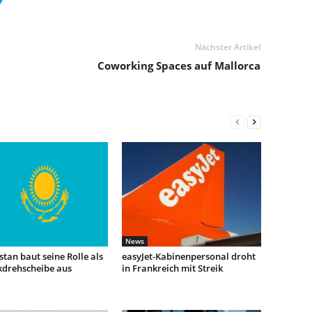
Nächster Artikel
Coworking Spaces auf Mallorca
News
tan baut seine Rolle als
easyJet-Kabinenpersonal droht
kdrehscheibe aus
in Frankreich mit Streik