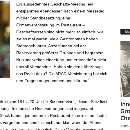
Ein ausgedehntes Geschäfts-Meeting, ein
entspanntes Abendessen nach einem Messetag
mit der Standbesatzung, eine
Firmenveranstaltung im Restaurant –
Mar
Geschäftsessen sind nicht mehr so einfach, wie
sie es mal waren. Viele Gastronomen haben
Stornogebühren, Anzahlungen bei der
Reservierung größerer Gruppen und begrenzte
Nutzungszeiten eingeführt und ernten dafür nicht
überall Verständnis. Haben sie denn überhaupt
das Recht dazu? Die ARAG Versicherung hat sich
den Fragen angenommen und klärt auf.
 ist von 18 bis 20 Uhr für Sie reserviert“, diesen Satz liest
Inn
hung. Telefonische Reservierungen sind insgesamt
Gr
Glück haben, jemanden im Restaurant zu erreichen, lautet
Che
 vergeben und somit ist nicht nur klar, wann der Abend
März 2
 ist auch oft gar nicht möglich. Diese Vorgehensweise hat