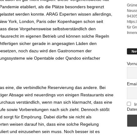
Grüne
andemie etabliert, als die Plätze besonders begrenzt
Neuss
elastet werden konnte. ARAG Experten wissen allerdings,
94305
e New York, London, Paris oder Kopenhagen schon seit
https
für G
 dass diese Vorgehensweise selbstverständlich den
Innen
Hausrecht im eigenen Betrieb und können solche Regeln
htfertigen sicher gerade in angesagten Läden den
besetzen, noch dazu wird den Gastronomen der
Ne
hungssysteme wie Opentable oder Qandoo einfacher
Vorn
Emai
das eine, die verbindliche Reservierung das andere. Bei
stiger Absage wird neuerdings von einigen Restaurants eine
chaus verständlich, wenn man sich klarmacht, dass eine
I
Date
fe sowie Vorbereitungen nach sich zieht. Dennoch stößt
 sorgt für Empörung. Dabei dürfte sie nicht als
en weisen darauf hin, dass eine solche Regelung
liert und einzusehen sein muss. Noch besser ist es