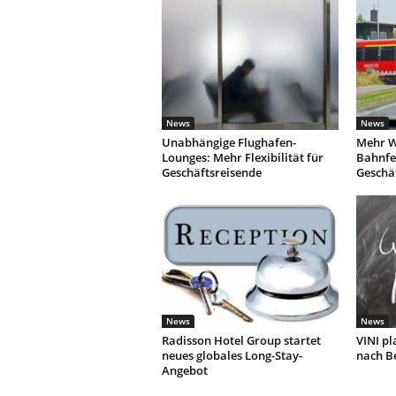
News
News
Unabhängige Flughafen-
Mehr W
Lounges: Mehr Flexibilität für
Bahnfe
Geschäftsreisende
Geschä
News
News
Radisson Hotel Group startet
VINI pl
neues globales Long-Stay-
nach Be
Angebot