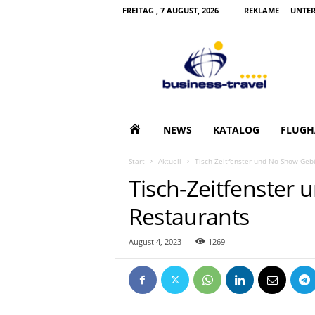
FREITAG , 7 AUGUST, 2026
REKLAME
UNTE
B
u
s
i
n
e
s
H
NEWS
KATALOG
FLUGH
s
T
O
Start
Aktuell
Tisch-Zeitfenster und No-Show-Geb
r
Tisch-Zeitfenster
a
M
v
Restaurants
e
E
l
|
August 4, 2023
1269
G
e
s
c
h