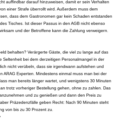
eicht auffindbar darauf hinzuweisen, damit er sein Verhalten
h von einer Strafe überrollt wird. Außerdem muss dem
isen, dass dem Gastronomen gar kein Schaden entstanden
 des Tisches. Ist dieser Passus in den AGB nicht ebenso
 wirksam und der Betroffene kann die Zahlung verweigern.
d behalten? Verärgerte Gäste, die viel zu lange auf das
e Seltenheit bei dem derzeitigen Personalmangel in der
ich nicht verübeln, dass sie irgendwann aufstehen und
rnen ARAG Experten. Mindestens einmal muss man bei der
ss man bereits länger wartet, und wenigstens 30 Minuten
n trotz vorheriger Bestellung gehen, ohne zu zahlen. Das
h anzunehmen und zu genießen und dann den Preis zu
 aber Präzedenzfälle geben Recht: Nach 90 Minuten steht
g von bis zu 30 Prozent zu.
y