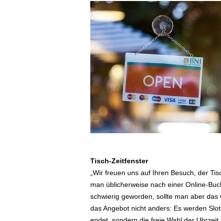
ä
f
t
s
r
e
i
s
e
n
|
D
i
e
n
Tisch-Zeitfenster
s
„Wir freuen uns auf Ihren Besuch, der Tisch
t
man üblicherweise nach einer Online-Buc
r
e
schwierig geworden, sollte man aber das 
i
das Angebot nicht anders: Es werden Slots
s
endet, sondern die freie Wahl der Uhrzeit