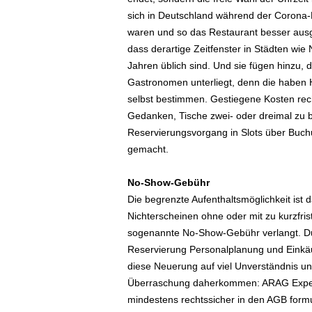
e
sich in Deutschland während der Corona-P
n
waren und so das Restaurant besser ausg
|
dass derartige Zeitfenster in Städten wi
B
Jahren üblich sind. Und sie fügen hinzu,
u
s
Gastronomen unterliegt, denn die haben 
i
selbst bestimmen. Gestiegene Kosten rec
n
Gedanken, Tische zwei- oder dreimal zu 
e
Reservierungsvorgang in Slots über Buc
s
gemacht.
s
-
No-Show-Gebühr
T
r
Die begrenzte Aufenthaltsmöglichkeit ist 
a
Nichterscheinen ohne oder mit zu kurzfri
v
sogenannte No-Show-Gebühr verlangt. Dur
e
Reservierung Personalplanung und Einkäu
l
diese Neuerung auf viel Unverständnis und
.
Überraschung daherkommen: ARAG Expert
d
mindestens rechtssicher in den AGB formu
e