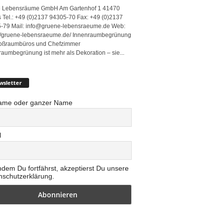
 Lebensräume GmbH Am Gartenhof 1 41470
 Tel.: +49 (0)2137 94305-70 Fax: +49 (0)2137
-79 Mail: info@gruene-lebensraeume.de Web:
://gruene-lebensraeume.de/ Innenraumbegrünung
roßraumbüros und Chefzimmer
raumbegrünung ist mehr als Dekoration – sie...
wsletter
ame oder ganzer Name
l
ndem Du fortfährst, akzeptierst Du unsere
nschutzerklärung.