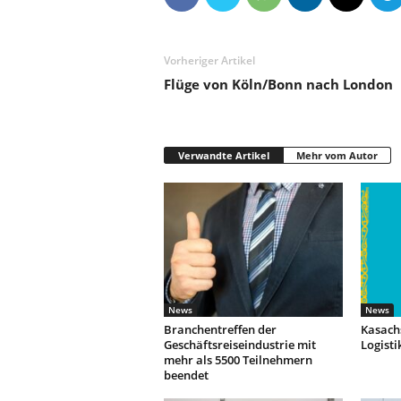
Vorheriger Artikel
Flüge von Köln/Bonn nach London
Verwandte Artikel
Mehr vom Autor
News
News
Branchentreffen der
Kasachs
Geschäftsreiseindustrie mit
Logisti
mehr als 5500 Teilnehmern
beendet