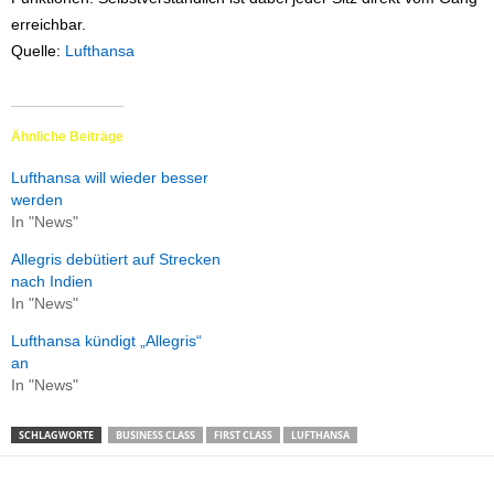
erreichbar.
Quelle:
Lufthansa
Ähnliche Beiträge
Lufthansa will wieder besser
werden
In "News"
Allegris debütiert auf Strecken
nach Indien
In "News"
Lufthansa kündigt „Allegris“
an
In "News"
SCHLAGWORTE
BUSINESS CLASS
FIRST CLASS
LUFTHANSA