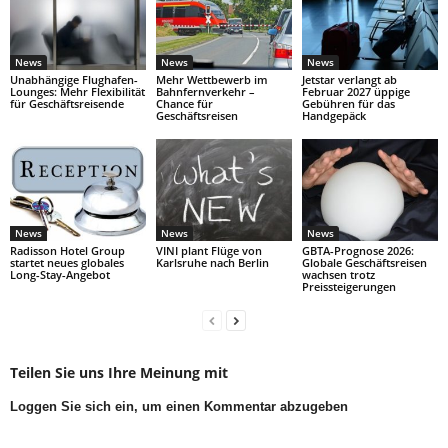
News
News
News
Unabhängige Flughafen-
Mehr Wettbewerb im
Jetstar verlangt ab
Lounges: Mehr Flexibilität
Bahnfernverkehr –
Februar 2027 üppige
für Geschäftsreisende
Chance für
Gebühren für das
Geschäftsreisen
Handgepäck
News
News
News
Radisson Hotel Group
VINI plant Flüge von
GBTA-Prognose 2026:
startet neues globales
Karlsruhe nach Berlin
Globale Geschäftsreisen
Long-Stay-Angebot
wachsen trotz
Preissteigerungen
Teilen Sie uns Ihre Meinung mit
Loggen Sie sich ein, um einen Kommentar abzugeben