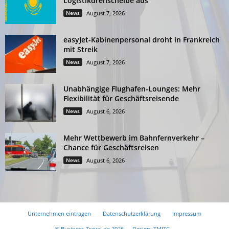
Logistikdrehscheibe aus
News
August 7, 2026
easyJet-Kabinenpersonal droht in Frankreich
mit Streik
News
August 7, 2026
Unabhängige Flughafen-Lounges: Mehr
Flexibilität für Geschäftsreisende
News
August 6, 2026
Mehr Wettbewerb im Bahnfernverkehr –
Chance für Geschäftsreisen
News
August 6, 2026
Unternehmen eintragen
Datenschutzerklärung
Impressum
© Business-Travel.de 2026 -
Design: TMITC