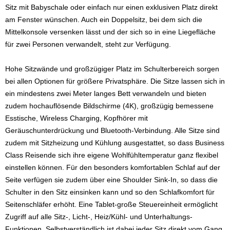
Sitz mit Babyschale oder einfach nur einen exklusiven Platz direkt
am Fenster wünschen. Auch ein Doppelsitz, bei dem sich die
Mittelkonsole versenken lässt und der sich so in eine Liegefläche
für zwei Personen verwandelt, steht zur Verfügung.
Hohe Sitzwände und großzügiger Platz im Schulterbereich sorgen
bei allen Optionen für größere Privatsphäre. Die Sitze lassen sich in
ein mindestens zwei Meter langes Bett verwandeln und bieten
zudem hochauflösende Bildschirme (4K), großzügig bemessene
Esstische, Wireless Charging, Kopfhörer mit
Geräuschunterdrückung und Bluetooth-Verbindung. Alle Sitze sind
zudem mit Sitzheizung und Kühlung ausgestattet, so dass Business
Class Reisende sich ihre eigene Wohlfühltemperatur ganz flexibel
einstellen können. Für den besonders komfortablen Schlaf auf der
Seite verfügen sie zudem über eine Shoulder Sink-In, so dass die
Schulter in den Sitz einsinken kann und so den Schlafkomfort für
Seitenschläfer erhöht. Eine Tablet-große Steuereinheit ermöglicht
Zugriff auf alle Sitz-, Licht-, Heiz/Kühl- und Unterhaltungs-
Funktionen. Selbstverständlich ist dabei jeder Sitz direkt vom Gang