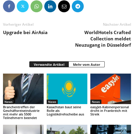
Vorheriger Artikel
Nächster Artikel
Upgrade bei AirAsia
WorldHotels Crafted
Collection meldet
Neuzugang in Düsseldorf
Verwandte Artikel
Mehr vom Autor
News
News
News
Branchentreffen der
Kasachstan baut seine
easyJet-Kabinenpersonal
Geschäftsreiseindustrie
Rolle als
droht in Frankreich mit
mit mehr als 5500
Logistikdrehscheibe aus
Streik
Teilnehmern beendet