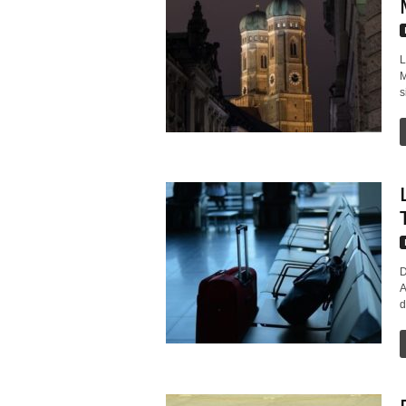
L
M
s
D
A
d