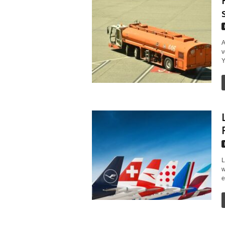
A
v
Y
L
w
e