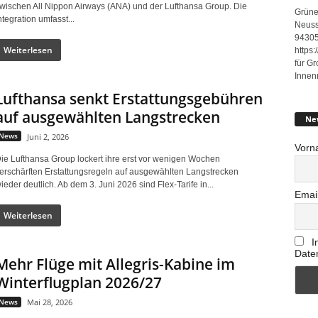
wischen All Nippon Airways (ANA) und der Lufthansa Group. Die
Grüne
ntegration umfasst...
Neuss
94305
Weiterlesen
https
für G
Innen
Lufthansa senkt Erstattungsgebühren
auf ausgewählten Langstrecken
Ne
News
Juni 2, 2026
Vorn
ie Lufthansa Group lockert ihre erst vor wenigen Wochen
erschärften Erstattungsregeln auf ausgewählten Langstrecken
ieder deutlich. Ab dem 3. Juni 2026 sind Flex-Tarife in...
Emai
Weiterlesen
I
Date
Mehr Flüge mit Allegris-Kabine im
Winterflugplan 2026/27
News
Mai 28, 2026