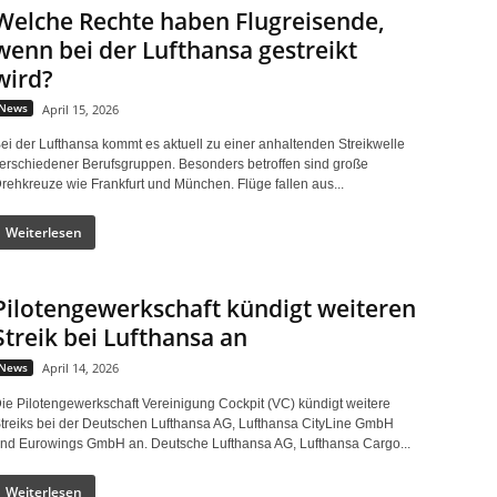
Welche Rechte haben Flugreisende,
wenn bei der Lufthansa gestreikt
wird?
News
April 15, 2026
ei der Lufthansa kommt es aktuell zu einer anhaltenden Streikwelle
erschiedener Berufsgruppen. Besonders betroffen sind große
rehkreuze wie Frankfurt und München. Flüge fallen aus...
Weiterlesen
Pilotengewerkschaft kündigt weiteren
Streik bei Lufthansa an
News
April 14, 2026
ie Pilotengewerkschaft Vereinigung Cockpit (VC) kündigt weitere
treiks bei der Deutschen Lufthansa AG, Lufthansa CityLine GmbH
nd Eurowings GmbH an. Deutsche Lufthansa AG, Lufthansa Cargo...
Weiterlesen