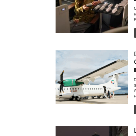
M
e
E
D
g
W
P