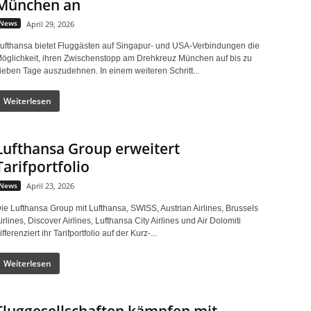
München an
News
April 29, 2026
ufthansa bietet Fluggästen auf Singapur- und USA-Verbindungen die
öglichkeit, ihren Zwischenstopp am Drehkreuz München auf bis zu
ieben Tage auszudehnen. In einem weiteren Schritt...
Weiterlesen
Lufthansa Group erweitert
Tarifportfolio
News
April 23, 2026
ie Lufthansa Group mit Lufthansa, SWISS, Austrian Airlines, Brussels
irlines, Discover Airlines, Lufthansa City Airlines und Air Dolomiti
ifferenziert ihr Tarifportfolio auf der Kurz-...
Weiterlesen
Fluggesellschaften kämpfen mit