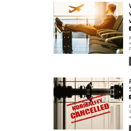
B
v
D
D
S
u