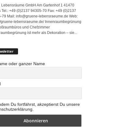
 Lebensräume GmbH Am Gartenhof 1 41470
 Tel.: +49 (0)2137 94305-70 Fax: +49 (0)2137
-79 Mail: info@gruene-lebensraeume.de Web:
://gruene-lebensraeume.de/ Innenraumbegrünung
roßraumbüros und Chefzimmer
raumbegrünung ist mehr als Dekoration – sie...
wsletter
ame oder ganzer Name
l
ndem Du fortfährst, akzeptierst Du unsere
nschutzerklärung.