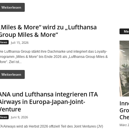
Weiterlesen
„Miles & More“ wird zu „Lufthansa
Mar
Group Miles & More“
News
Juli 15, 2026
ie Lufthansa Group stärkt ihre Dachmarke und integriert das Loyalty-
rogramm „Miles & More“ bis Ende 2026 als „Lufthansa Group Miles &
ore“. Ziel ist...
Weiterlesen
ANA und Lufthansa integrieren ITA
Airways in Europa-Japan-Joint-
Inn
Venture
Gr
Che
News
Juni 9, 2026
März 2
TA Airways wird ab Herbst 2026 offiziell Teil des Joint Ventures (JV)