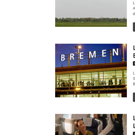
L
A
d
L
S
B