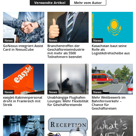
Verwandte Artikel
Mehr vom Autor
News
News
News
GoNexus integriert Assist
Branchentreffen der
Kasachstan baut seine
Card in NexusCube
Geschäftsreiseindustrie
Rolle als
mit mehr als 5500
Logistikdrehscheibe aus
Teilnehmern beendet
News
News
News
easyJet-Kabinenpersonal
Unabhängige Flughafen-
Mehr Wettbewerb im
droht in Frankreich mit
Lounges: Mehr Flexibilität
Bahnfernverkehr –
Streik
für Geschäftsreisende
Chance für
Geschäftsreisen