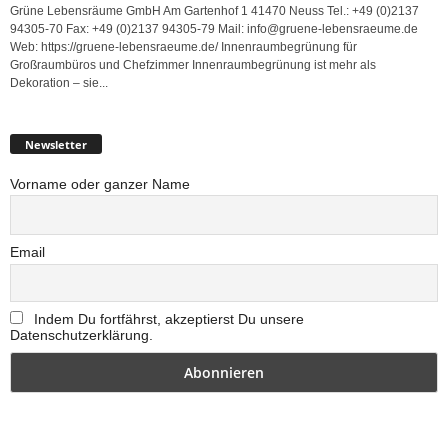
Grüne Lebensräume GmbH Am Gartenhof 1 41470 Neuss Tel.: +49 (0)2137
94305-70 Fax: +49 (0)2137 94305-79 Mail: info@gruene-lebensraeume.de
Web: https://gruene-lebensraeume.de/ Innenraumbegrünung für
Großraumbüros und Chefzimmer Innenraumbegrünung ist mehr als
Dekoration – sie...
Newsletter
Vorname oder ganzer Name
Email
Indem Du fortfährst, akzeptierst Du unsere
Datenschutzerklärung.