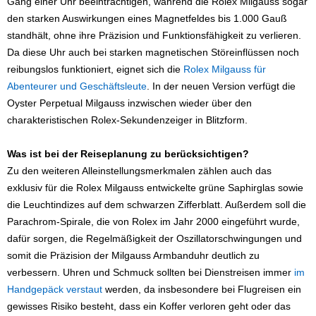
Gang einer Uhr beeinträchtigen, während die Rolex Milgauss sogar
den starken Auswirkungen eines Magnetfeldes bis 1.000 Gauß
standhält, ohne ihre Präzision und Funktionsfähigkeit zu verlieren.
Da diese Uhr auch bei starken magnetischen Störeinflüssen noch
reibungslos funktioniert, eignet sich die
Rolex Milgauss für
Abenteurer und Geschäftsleute
. In der neuen Version verfügt die
Oyster Perpetual Milgauss inzwischen wieder über den
charakteristischen Rolex-Sekundenzeiger in Blitzform.
Was ist bei der Reiseplanung zu berücksichtigen?
Zu den weiteren Alleinstellungsmerkmalen zählen auch das
exklusiv für die Rolex Milgauss entwickelte grüne Saphirglas sowie
die Leuchtindizes auf dem schwarzen Zifferblatt. Außerdem soll die
Parachrom-Spirale, die von Rolex im Jahr 2000 eingeführt wurde,
dafür sorgen, die Regelmäßigkeit der Oszillatorschwingungen und
somit die Präzision der Milgauss Armbanduhr deutlich zu
verbessern. Uhren und Schmuck sollten bei Dienstreisen immer
im
Handgepäck verstaut
werden, da insbesondere bei Flugreisen ein
gewisses Risiko besteht, dass ein Koffer verloren geht oder das