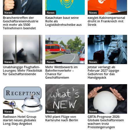
News
News
News
Branchentreffen der
Kasachstan baut seine
easyJet-Kabinenpersonal
Geschäftsreiseindustrie
Rolle als
droht in Frankreich mit
mit mehr als 5500
Logistikdrehscheibe aus
Streik
Teilnehmern beendet
News
News
News
Unabhängige Flughafen-
Mehr Wettbewerb im
Jetstar verlangt ab
Lounges: Mehr Flexibilität
Bahnfernverkehr –
Februar 2027 üppige
für Geschäftsreisende
Chance für
Gebühren für das
Geschäftsreisen
Handgepäck
News
News
News
Radisson Hotel Group
VINI plant Flüge von
GBTA-Prognose 2026:
startet neues globales
Karlsruhe nach Berlin
Globale Geschäftsreisen
Long-Stay-Angebot
wachsen trotz
Preissteigerungen