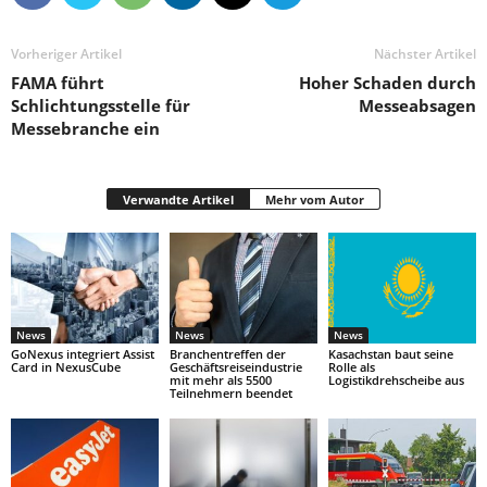
Vorheriger Artikel
Nächster Artikel
FAMA führt
Hoher Schaden durch
Schlichtungsstelle für
Messeabsagen
Messebranche ein
Verwandte Artikel
Mehr vom Autor
News
News
News
GoNexus integriert Assist
Branchentreffen der
Kasachstan baut seine
Card in NexusCube
Geschäftsreiseindustrie
Rolle als
mit mehr als 5500
Logistikdrehscheibe aus
Teilnehmern beendet