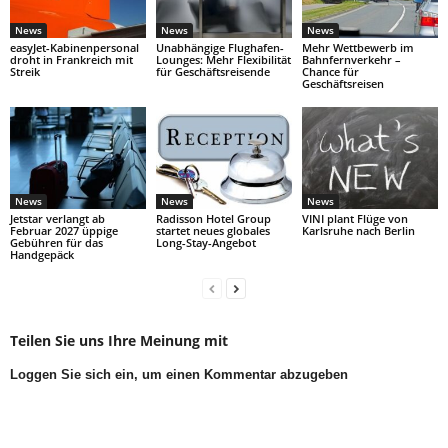
News
News
News
easyJet-Kabinenpersonal
Unabhängige Flughafen-
Mehr Wettbewerb im
droht in Frankreich mit
Lounges: Mehr Flexibilität
Bahnfernverkehr –
Streik
für Geschäftsreisende
Chance für
Geschäftsreisen
News
News
News
Jetstar verlangt ab
Radisson Hotel Group
VINI plant Flüge von
Februar 2027 üppige
startet neues globales
Karlsruhe nach Berlin
Gebühren für das
Long-Stay-Angebot
Handgepäck
Teilen Sie uns Ihre Meinung mit
Loggen Sie sich ein, um einen Kommentar abzugeben