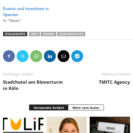
Events und Incentives in
Spanien
In "News"
SCHLAGWORTE
MICE
SPANIEN
TEAM ANDALUCES
Vorheriger Artikel
Nächster Artikel
Stadthotel am Römerturm
TMITC Agency
in Köln
Verwandte Artikel
Mehr vom Autor