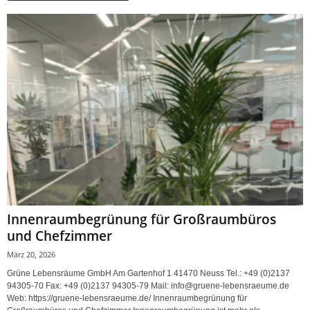
Innenraumbegrünung für Großraumbüros
und Chefzimmer
März 20, 2026
Grüne Lebensräume GmbH Am Gartenhof 1 41470 Neuss Tel.: +49 (0)2137
94305-70 Fax: +49 (0)2137 94305-79 Mail: info@gruene-lebensraeume.de
Web: https://gruene-lebensraeume.de/ Innenraumbegrünung für