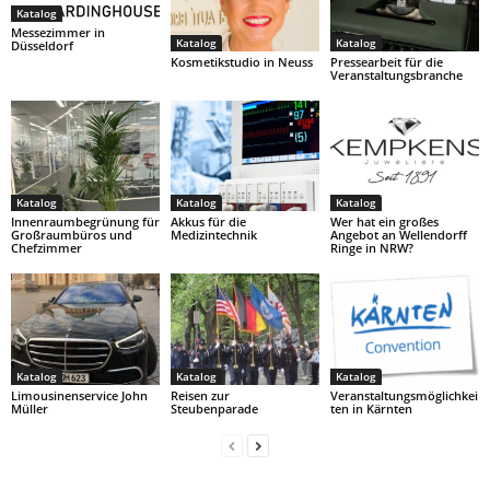
Katalog
Messezimmer in
Katalog
Katalog
Düsseldorf
Kosmetikstudio in Neuss
Pressearbeit für die
Veranstaltungsbranche
Katalog
Katalog
Katalog
Innenraumbegrünung für
Akkus für die
Wer hat ein großes
Großraumbüros und
Medizintechnik
Angebot an Wellendorff
Chefzimmer
Ringe in NRW?
Katalog
Katalog
Katalog
Limousinenservice John
Reisen zur
Veranstaltungsmöglichkei
Müller
Steubenparade
ten in Kärnten