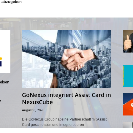
r abzugeben
reisen
GoNexus integriert Assist Card in
NexusCube
e
August 8, 2026
Die GoNexus Group hat eine Partnerschaft mit Assist
Card geschlossen und integriert deren
Reiseassistenzleistungen in die B2B-Plattform