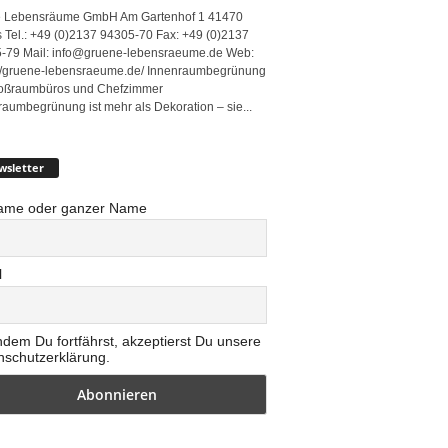
 Lebensräume GmbH Am Gartenhof 1 41470
 Tel.: +49 (0)2137 94305-70 Fax: +49 (0)2137
-79 Mail: info@gruene-lebensraeume.de Web:
://gruene-lebensraeume.de/ Innenraumbegrünung
roßraumbüros und Chefzimmer
raumbegrünung ist mehr als Dekoration – sie...
wsletter
ame oder ganzer Name
l
ndem Du fortfährst, akzeptierst Du unsere
nschutzerklärung.