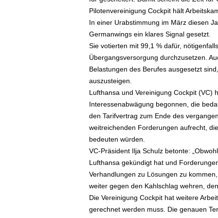
ä
Pilotenvereinigung Cockpit hält Arbeitsk
f
In einer Urabstimmung im März diesen Jah
t
Germanwings ein klares Signal gesetzt.
s
Sie votierten mit 99,1 % dafür, nötigenfall
r
Übergangsversorgung durchzusetzen. Auch 
e
Belastungen des Berufes ausgesetzt sind,
i
s
auszusteigen.
e
Lufthansa und Vereinigung Cockpit (VC) h
n
Interessenabwägung begonnen, die bedaue
|
den Tarifvertrag zum Ende des vergangene
D
weitreichenden Forderungen aufrecht, die 
i
bedeuten würden.
e
VC-Präsident Ilja Schulz betonte: „Obwohl
n
s
Lufthansa gekündigt hat und Forderungen 
t
Verhandlungen zu Lösungen zu kommen, m
r
weiter gegen den Kahlschlag wehren, den
e
Die Vereinigung Cockpit hat weitere Arb
i
gerechnet werden muss. Die genauen Term
s