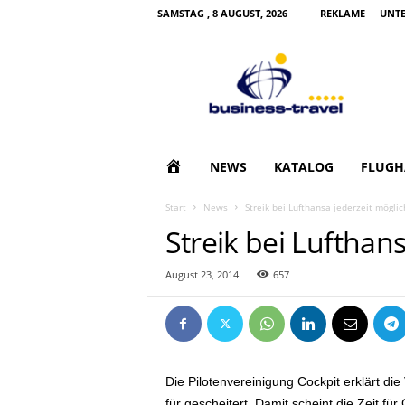
SAMSTAG , 8 AUGUST, 2026
REKLAME
UNT
B
u
s
i
n
e
s
H
NEWS
KATALOG
FLUGH
s
T
O
Start
News
Streik bei Lufthansa jederzeit möglic
r
Streik bei Lufthan
a
M
v
e
August 23, 2014
657
E
l
|
G
e
s
Die Pilotenvereinigung Cockpit erklärt d
c
h
für gescheitert. Damit scheint die Zeit für