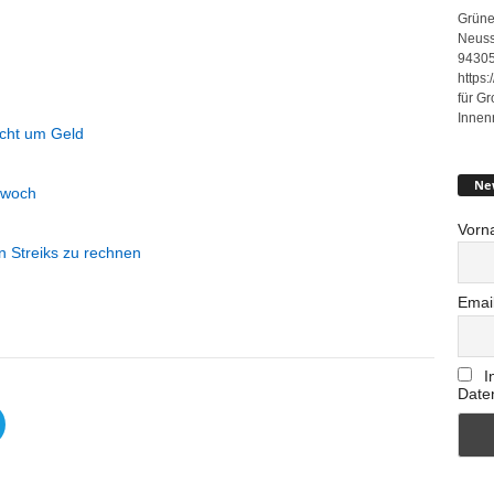
Grüne
Neuss
94305
https
für G
Innen
nicht um Geld
Ne
ttwoch
Vorn
en Streiks zu rechnen
Emai
I
Date