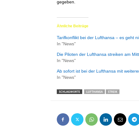
gegeben.
e
n
|
B
Ähnliche Beiträge
u
s
Tarifkonflikt bei der Lufthansa – es geht 
i
In "News"
n
Die Piloten der Lufthansa streiken am Mi
e
In "News"
s
s
Ab sofort ist bei der Lufthansa mit weiter
-
In "News"
T
r
SCHLAGWORTE
LUFTHANSA
STREIK
a
v
e
l
.
d
e