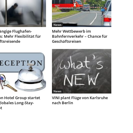
News
ngige Flughafen-
Mehr Wettbewerb im
: Mehr Flexibilität für
Bahnfernverkehr – Chance für
ftsreisende
Geschäftsreisen
News
n Hotel Group startet
VINI plant Flüge von Karlsruhe
lobales Long-Stay-
nach Berlin
t