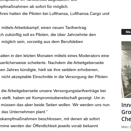
ampfmaßnahmen ab sofort für möglich.
res hatten die Piloten bei Lufthansa, Lufthansa Cargo und
s mittels Arbeitskampf, einen neuen Tarifvertrag
Mar
zukünftig soll es Piloten, die über Jahrzehnte den
 möglich sein, vorzeitig aus dem Berufsleben
atten in den letzten Monaten mittels eines Moderators eine
rlicherweise scheiterte. Nachdem die Arbeitgeberseite
n Jahres kündigte, hielt sie ihre seitdem erhobenen,
nicht akzeptable Einschnitte in die Versorgung der Piloten
 die Arbeitgeberseite unsere Versorgungstarifverträge bei
stellt, haben wir Kompromissbereitschaft gezeigt. Um in
Inn
üssen das aber beide Seiten wollen. Wir werden uns nun
Gr
 das Unternehmen plant.“
Che
eitskampfmaßnahmen beschlossen, mit denen ab sofort
ine werden der Öffentlichkeit jeweils vorab bekannt
März 2