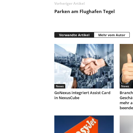
Vorheriger Artikel
Parken am Flughafen Tegel
Verwandte Artikel
Mehr vom Autor
News
News
GoNexus integriert Assist Card
Branch
in NexusCube
Geschäf
mehr a
beende