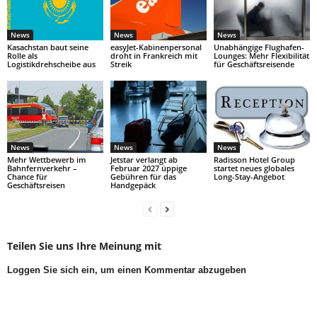
News
News
News
Kasachstan baut seine
easyJet-Kabinenpersonal
Unabhängige Flughafen-
Rolle als
droht in Frankreich mit
Lounges: Mehr Flexibilität
Logistikdrehscheibe aus
Streik
für Geschäftsreisende
News
News
News
Mehr Wettbewerb im
Jetstar verlangt ab
Radisson Hotel Group
Bahnfernverkehr –
Februar 2027 üppige
startet neues globales
Chance für
Gebühren für das
Long-Stay-Angebot
Geschäftsreisen
Handgepäck
Teilen Sie uns Ihre Meinung mit
Loggen Sie sich ein, um einen Kommentar abzugeben