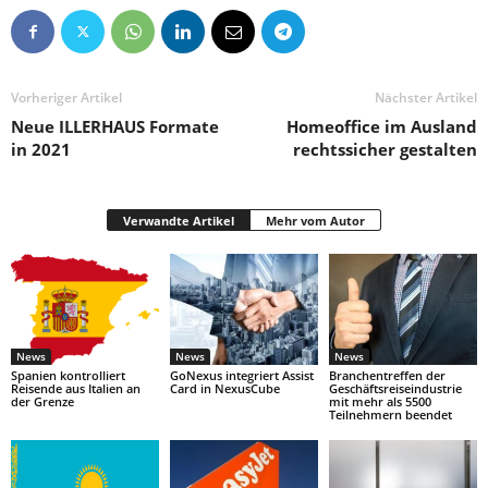
Vorheriger Artikel
Nächster Artikel
Neue ILLERHAUS Formate
Homeoffice im Ausland
in 2021
rechtssicher gestalten
Verwandte Artikel
Mehr vom Autor
News
News
News
Spanien kontrolliert
GoNexus integriert Assist
Branchentreffen der
Reisende aus Italien an
Card in NexusCube
Geschäftsreiseindustrie
der Grenze
mit mehr als 5500
Teilnehmern beendet