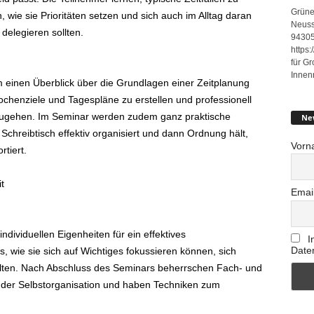
Grüne
wie sie Prioritäten setzen und sich auch im Alltag daran
Neuss
delegieren sollten.
94305
https
für G
Innen
 einen Überblick über die Grundlagen einer Zeitplanung
 Wochenziele und Tagespläne zu erstellen und professionell
ugehen. Im Seminar werden zudem ganz praktische
Ne
chreibtisch effektiv organisiert und dann Ordnung hält,
Vorn
tiert.
t
Emai
ndividuellen Eigenheiten für ein effektives
I
Date
 wie sie sich auf Wichtiges fokussieren können, sich
halten. Nach Abschluss des Seminars beherrschen Fach- und
 der Selbstorganisation und haben Techniken zum