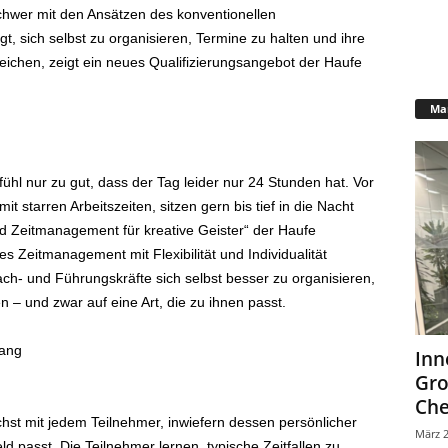
hwer mit den Ansätzen des konventionellen
t, sich selbst zu organisieren, Termine zu halten und ihre
eichen, zeigt ein neues Qualifizierungsangebot der Haufe
Mar
hl nur zu gut, dass der Tag leider nur 24 Stunden hat. Vor
t starren Arbeitszeiten, sitzen gern bis tief in die Nacht
d Zeitmanagement für kreative Geister“ der Haufe
s Zeitmanagement mit Flexibilität und Individualität
ach- und Führungskräfte sich selbst besser zu organisieren,
n – und zwar auf eine Art, die zu ihnen passt.
gang
Inn
Gr
Che
chst mit jedem Teilnehmer, inwiefern dessen persönlicher
März 2
ld passt. Die Teilnehmer lernen, typische Zeitfallen zu