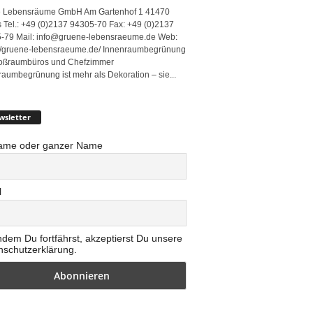
 Lebensräume GmbH Am Gartenhof 1 41470
 Tel.: +49 (0)2137 94305-70 Fax: +49 (0)2137
-79 Mail: info@gruene-lebensraeume.de Web:
://gruene-lebensraeume.de/ Innenraumbegrünung
roßraumbüros und Chefzimmer
raumbegrünung ist mehr als Dekoration – sie...
wsletter
ame oder ganzer Name
l
ndem Du fortfährst, akzeptierst Du unsere
nschutzerklärung.