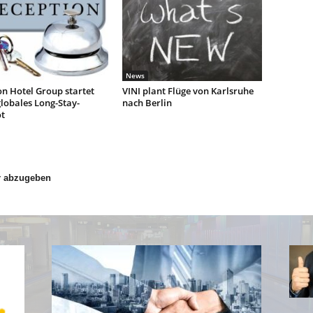
News
n Hotel Group startet
VINI plant Flüge von Karlsruhe
lobales Long-Stay-
nach Berlin
t
r abzugeben