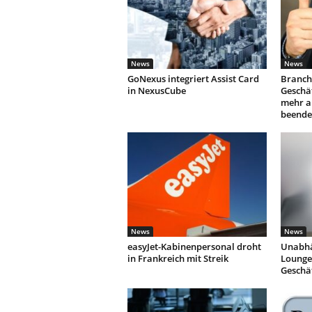
News
News
GoNexus integriert Assist Card
Branch
in NexusCube
Geschäf
mehr a
beende
News
News
easyJet-Kabinenpersonal droht
Unabhä
in Frankreich mit Streik
Lounges
Geschä