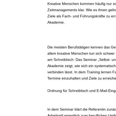
Kreative Menschen kommen häufig nur sc
ä
Zeitmanagements klar. Wie es ihnen geling
f
t
Ziele als Fach- und Führungskräfte zu err
s
Akademie.
r
e
i
s
Die meisten Berufstätigen kennen das Gefü
e
allem kreative Menschen tun sich schwer mi
n
|
am Schreibtisch. Das Seminar „Selbst- un
D
Akademie zeigt, wie sich ein systematische
i
verbinden lässt. In dem Training lernen F
e
Termine einzuhalten und Ziele zu erreiche
n
s
Ordnung für Schreibtisch und E-Mail-Ein
t
r
e
i
In dem Seminar klärt die Referentin zunä
s
Arbeitsstil eigentlich zum beruflichen Umfe