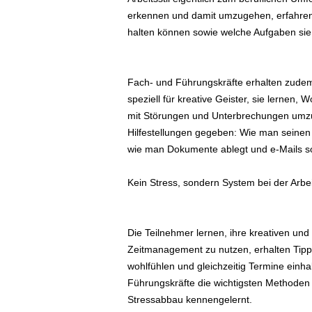
e
erkennen und damit umzugehen, erfahren, 
n
halten können sowie welche Aufgaben sie 
|
B
u
s
Fach- und Führungskräfte erhalten zudem
i
speziell für kreative Geister, sie lernen,
n
mit Störungen und Unterbrechungen umz
e
Hilfestellungen gegeben: Wie man seinen S
s
wie man Dokumente ablegt und e-Mails sor
s
-
Kein Stress, sondern System bei der Arbei
T
r
a
v
Die Teilnehmer lernen, ihre kreativen und i
e
Zeitmanagement zu nutzen, erhalten Tipps,
l
wohlfühlen und gleichzeitig Termine ein
.
Führungskräfte die wichtigsten Methoden
d
Stressabbau kennengelernt.
e