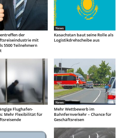
News
entreffen der
Kasachstan baut seine Rolle als
tsreiseindustrie mit
Logistikdrehscheibe aus
ls 5500 Teilnehmern
t
News
ngige Flughafen-
Mehr Wettbewerb im
: Mehr Flexibilität für
Bahnfernverkehr – Chance für
ftsreisende
Geschäftsreisen