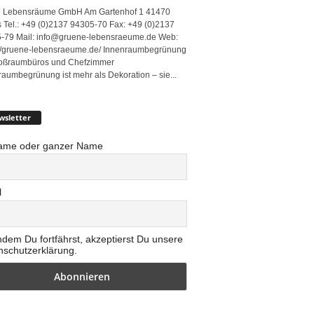
 Lebensräume GmbH Am Gartenhof 1 41470
 Tel.: +49 (0)2137 94305-70 Fax: +49 (0)2137
-79 Mail: info@gruene-lebensraeume.de Web:
://gruene-lebensraeume.de/ Innenraumbegrünung
roßraumbüros und Chefzimmer
raumbegrünung ist mehr als Dekoration – sie...
wsletter
ame oder ganzer Name
l
ndem Du fortfährst, akzeptierst Du unsere
nschutzerklärung.