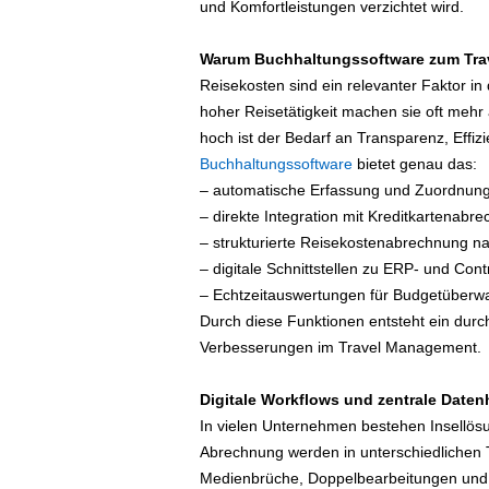
und Komfortleistungen verzichtet wird.
e
n
|
Warum Buchhaltungssoftware zum Tra
B
Reisekosten sind ein relevanter Faktor in
u
hoher Reisetätigkeit machen sie oft mehr
s
hoch ist der Bedarf an Transparenz, Effiz
i
Buchhaltungssoftware
bietet genau das:
n
– automatische Erfassung und Zuordnun
e
– direkte Integration mit Kreditkartenabr
s
s
– strukturierte Reisekostenabrechnung n
-
– digitale Schnittstellen zu ERP- und Con
T
– Echtzeitauswertungen für Budgetüber
r
Durch diese Funktionen entsteht ein dur
a
Verbesserungen im Travel Management.
v
e
Digitale Workflows und zentrale Daten
l
.
In vielen Unternehmen bestehen Insellö
d
Abrechnung werden in unterschiedlichen 
e
Medienbrüche, Doppelbearbeitungen und 