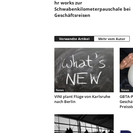
hr works zur
Schwabenkilometerpauschale bei
Geschäftsreisen
Verwandte Artikel
Mehr vom Autor
News
News
VINI plant Flüge von Karlsruhe
GBTA-P
nach Berlin
Geschäf
Preiss