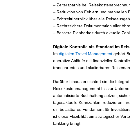
– Zeitersparnis bei Reisekostenabrechnu
– Reduktion von Fehlern und manuellen 
– Echtzeitüberblick über alle Reiseausga
– Rechtssichere Dokumentation aller Ab
– Bessere Planbarkeit durch aktuelle Zah
Digitale Kontrolle als Standard im R
Im
digitalen Travel Management
gehört Bu
operative Abläufe mit finanzieller Kontrolle
transparentes und skalierbares Reisema
Darüber hinaus erleichtert sie die Integra
Reisekostenmanagement bis zur Unterneh
automatisierte Buchhaltung setzen, sichern
tagesaktuelle Kennzahlen, reduzieren ih
ein belastbares Fundament für Investiti
ist diese Flexibilität ein strategischer Vort
Einklang bringt.