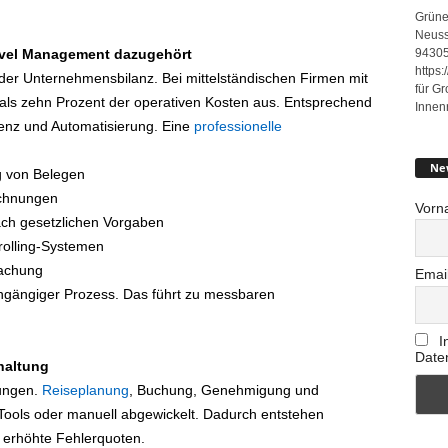
Grüne
Neuss
94305
vel Management dazugehört
https
 der Unternehmensbilanz. Bei mittelständischen Firmen mit
für G
 als zehn Prozent der operativen Kosten aus. Entsprechend
Innen
ienz und Automatisierung. Eine
professionelle
Ne
g von Belegen
echnungen
Vorn
ach gesetzlichen Vorgaben
trolling-Systemen
wachung
Emai
chgängiger Prozess. Das führt zu messbaren
I
Date
haltung
sungen.
Reiseplanung
, Buchung, Genehmigung und
Tools oder manuell abgewickelt. Dadurch entstehen
erhöhte Fehlerquoten.