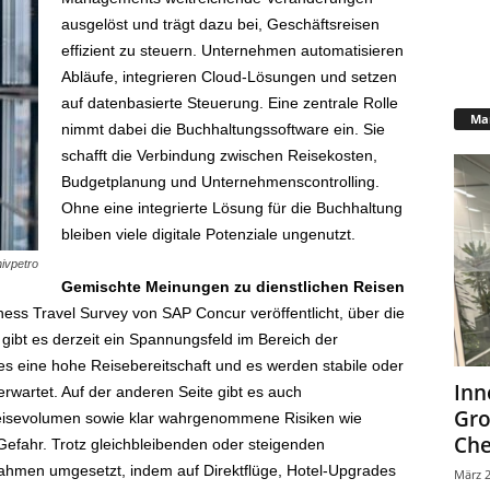
ausgelöst und trägt dazu bei, Geschäftsreisen
effizient zu steuern. Unternehmen automatisieren
Abläufe, integrieren Cloud-Lösungen und setzen
auf datenbasierte Steuerung. Eine zentrale Rolle
Mar
nimmt dabei die Buchhaltungssoftware ein. Sie
schafft die Verbindung zwischen Reisekosten,
Budgetplanung und Unternehmenscontrolling.
Ohne eine integrierte Lösung für die Buchhaltung
bleiben viele digitale Potenziale ungenutzt.
nivpetro
Gemischte Meinungen zu dienstlichen Reisen
iness Travel Survey von SAP Concur veröffentlicht, über die
bt es derzeit ein Spannungsfeld im Bereich der
 es eine hohe Reisebereitschaft und es werden stabile oder
Inn
erwartet. Auf der anderen Seite gibt es auch
Gr
Reisevolumen sowie klar wahrgenommene Risiken wie
Che
efahr. Trotz gleichbleibenden oder steigenden
hmen umgesetzt, indem auf Direktflüge, Hotel-Upgrades
März 2