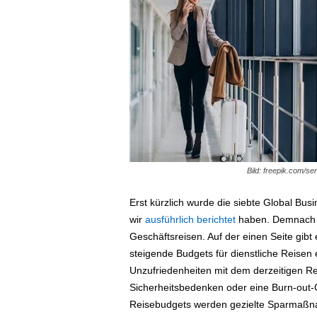
ä
f
t
s
r
e
i
s
e
n
|
Bild: freepik.com/se
D
i
Erst kürzlich wurde die siebte Global Bus
e
wir
ausführlich berichtet
haben. Demnach gi
n
s
Geschäftsreisen. Auf der einen Seite gibt
t
steigende Budgets für dienstliche Reisen 
r
Unzufriedenheiten mit dem derzeitigen 
e
Sicherheitsbedenken oder eine Burn-out-G
i
Reisebudgets werden gezielte Sparmaßna
s