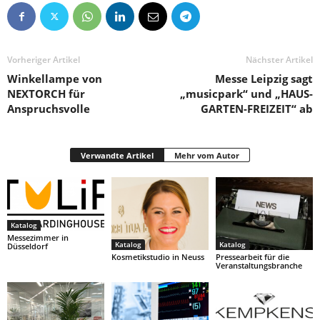
Vorheriger Artikel
Nächster Artikel
Winkellampe von
Messe Leipzig sagt
NEXTORCH für
„musicpark“ und „HAUS-
Anspruchsvolle
GARTEN-FREIZEIT“ ab
Verwandte Artikel
Mehr vom Autor
Katalog
Messezimmer in
Katalog
Katalog
Düsseldorf
Kosmetikstudio in Neuss
Pressearbeit für die
Veranstaltungsbranche