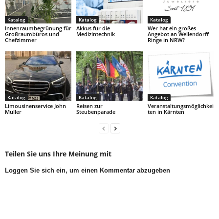
Katalog
Katalog
Katalog
Innenraumbegrünung für
Akkus für die
Wer hat ein großes
Großraumbüros und
Medizintechnik
Angebot an Wellendorff
Chefzimmer
Ringe in NRW?
Katalog
Katalog
Katalog
Limousinenservice John
Reisen zur
Veranstaltungsmöglichkei
Müller
Steubenparade
ten in Kärnten
Teilen Sie uns Ihre Meinung mit
Loggen Sie sich ein, um einen Kommentar abzugeben