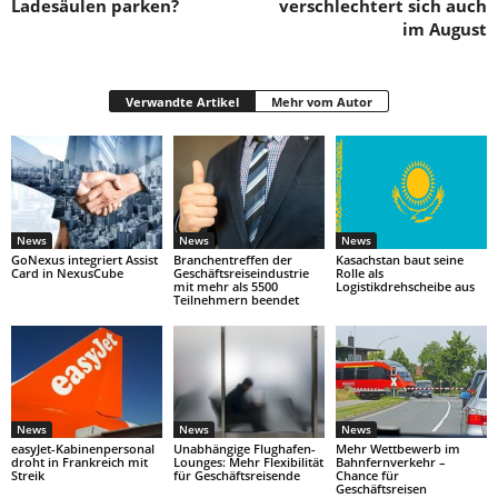
Ladesäulen parken?
verschlechtert sich auch
im August
Verwandte Artikel
Mehr vom Autor
News
News
News
GoNexus integriert Assist
Branchentreffen der
Kasachstan baut seine
Card in NexusCube
Geschäftsreiseindustrie
Rolle als
mit mehr als 5500
Logistikdrehscheibe aus
Teilnehmern beendet
News
News
News
easyJet-Kabinenpersonal
Unabhängige Flughafen-
Mehr Wettbewerb im
droht in Frankreich mit
Lounges: Mehr Flexibilität
Bahnfernverkehr –
Streik
für Geschäftsreisende
Chance für
Geschäftsreisen