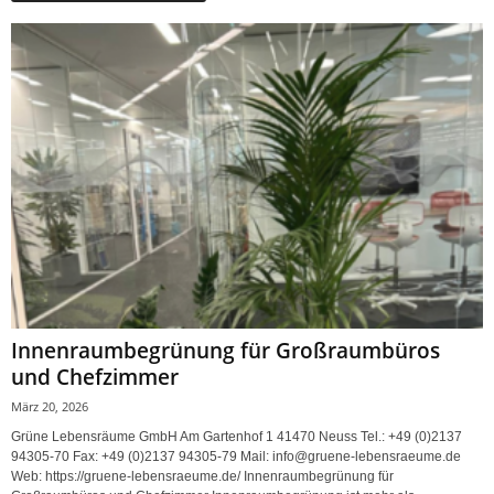
Innenraumbegrünung für Großraumbüros
und Chefzimmer
März 20, 2026
Grüne Lebensräume GmbH Am Gartenhof 1 41470 Neuss Tel.: +49 (0)2137
94305-70 Fax: +49 (0)2137 94305-79 Mail: info@gruene-lebensraeume.de
Web: https://gruene-lebensraeume.de/ Innenraumbegrünung für