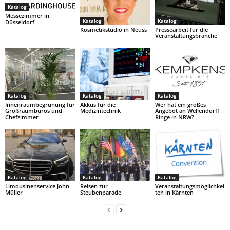
Katalog
Messezimmer in
Katalog
Katalog
Düsseldorf
Kosmetikstudio in Neuss
Pressearbeit für die
Veranstaltungsbranche
Katalog
Katalog
Katalog
Innenraumbegrünung für
Akkus für die
Wer hat ein großes
Großraumbüros und
Medizintechnik
Angebot an Wellendorff
Chefzimmer
Ringe in NRW?
Katalog
Katalog
Katalog
Limousinenservice John
Reisen zur
Veranstaltungsmöglichkei
Müller
Steubenparade
ten in Kärnten