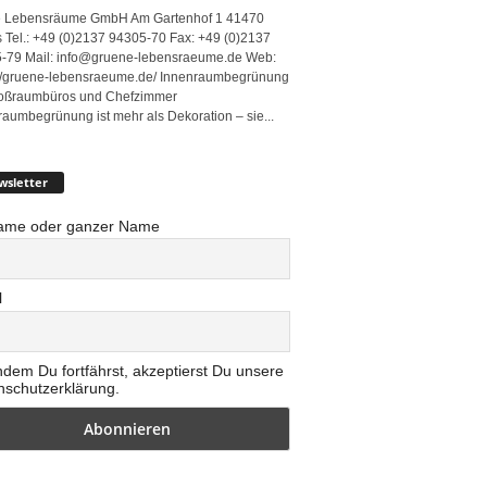
 Lebensräume GmbH Am Gartenhof 1 41470
 Tel.: +49 (0)2137 94305-70 Fax: +49 (0)2137
-79 Mail: info@gruene-lebensraeume.de Web:
://gruene-lebensraeume.de/ Innenraumbegrünung
roßraumbüros und Chefzimmer
raumbegrünung ist mehr als Dekoration – sie...
wsletter
ame oder ganzer Name
l
ndem Du fortfährst, akzeptierst Du unsere
nschutzerklärung.