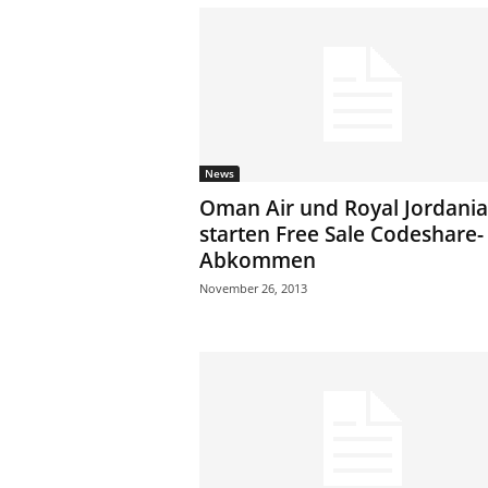
e
n
|
B
u
s
i
n
News
e
Oman Air und Royal Jordani
s
starten Free Sale Codeshare-
s
Abkommen
-
T
November 26, 2013
r
a
v
e
l
.
d
e