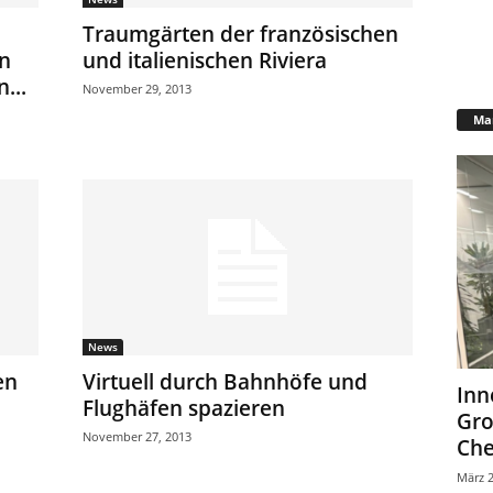
Traumgärten der französischen
n
und italienischen Riviera
...
November 29, 2013
Mar
News
en
Virtuell durch Bahnhöfe und
Inn
Flughäfen spazieren
Gr
November 27, 2013
Che
März 2