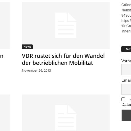
Grüne
Neuss
94305
https
für G
Innen
News
Ne
an
VDR rüstet sich für den Wandel
Vorn
der betrieblichen Mobilität
November 26, 2013
Emai
I
Date