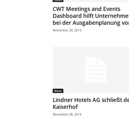
ä
CWT Meetings and Events
f
Dashboard hilft Unternehme
t
bei der Ausgabenplanung von
s
r
November 29, 2013
e
i
s
e
n
|
D
i
e
n
News
s
Lindner Hotels AG schließt d
t
Kaiserhof
r
e
November 28, 2013
i
s