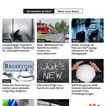
Verwandte Artikel
Mehr vom Autor
News
News
News
Unabhängige Flughafen-
Mehr Wettbewerb im
Jetstar verlangt ab
Lounges: Mehr Flexibilität
Bahnfernverkehr –
Februar 2027 üppige
für Geschäftsreisende
Chance für
Gebühren für das
Geschäftsreisen
Handgepäck
News
News
News
Radisson Hotel Group
VINI plant Flüge von
GBTA-Prognose 2026:
startet neues globales
Karlsruhe nach Berlin
Globale Geschäftsreisen
Long-Stay-Angebot
wachsen trotz
Preissteigerungen