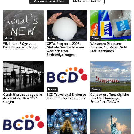
Verwandte Artikel
Mehr vom Autor
News
News
News
VINI plant Flüge von
GBTA-Prognose 2026:
Wie Amex Platinum
Karlsruhe nach Berlin
Globale Geschäftsreisen
Inhaber ALL Accor Gold
wachsen trotz
Status erhalten
Preissteigerungen
News
News
News
Geschäftsreisebudgets in
BCD Travel und Emburse
Condor eröffnet tägliche
den USA dürften 2027
bauen Partnerschaft aus
Direktverbindung
steigen
Frankfurt–Tel Aviv