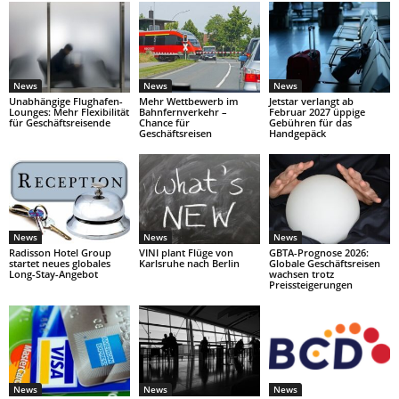
News
News
News
Unabhängige Flughafen-
Mehr Wettbewerb im
Jetstar verlangt ab
Lounges: Mehr Flexibilität
Bahnfernverkehr –
Februar 2027 üppige
für Geschäftsreisende
Chance für
Gebühren für das
Geschäftsreisen
Handgepäck
News
News
News
Radisson Hotel Group
VINI plant Flüge von
GBTA-Prognose 2026:
startet neues globales
Karlsruhe nach Berlin
Globale Geschäftsreisen
Long-Stay-Angebot
wachsen trotz
Preissteigerungen
News
News
News