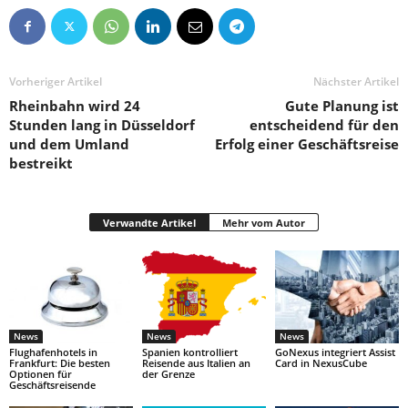
Vorheriger Artikel
Nächster Artikel
Rheinbahn wird 24
Gute Planung ist
Stunden lang in Düsseldorf
entscheidend für den
und dem Umland
Erfolg einer Geschäftsreise
bestreikt
Verwandte Artikel
Mehr vom Autor
News
News
News
Flughafenhotels in
Spanien kontrolliert
GoNexus integriert Assist
Frankfurt: Die besten
Reisende aus Italien an
Card in NexusCube
Optionen für
der Grenze
Geschäftsreisende