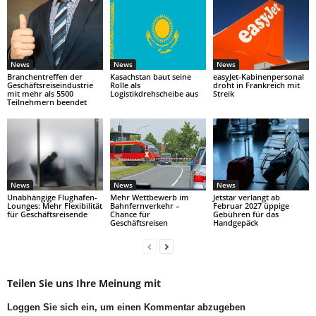
News
News
News
Branchentreffen der
Kasachstan baut seine
easyJet-Kabinenpersonal
Geschäftsreiseindustrie
Rolle als
droht in Frankreich mit
mit mehr als 5500
Logistikdrehscheibe aus
Streik
Teilnehmern beendet
News
News
News
Unabhängige Flughafen-
Mehr Wettbewerb im
Jetstar verlangt ab
Lounges: Mehr Flexibilität
Bahnfernverkehr –
Februar 2027 üppige
für Geschäftsreisende
Chance für
Gebühren für das
Geschäftsreisen
Handgepäck
Teilen Sie uns Ihre Meinung mit
Loggen Sie sich ein, um einen Kommentar abzugeben