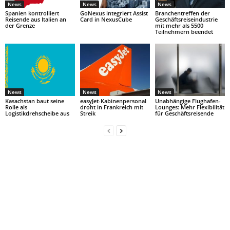
News
News
News
Spanien kontrolliert
GoNexus integriert Assist
Branchentreffen der
Reisende aus Italien an
Card in NexusCube
Geschäftsreiseindustrie
der Grenze
mit mehr als 5500
Teilnehmern beendet
News
News
News
Kasachstan baut seine
easyJet-Kabinenpersonal
Unabhängige Flughafen-
Rolle als
droht in Frankreich mit
Lounges: Mehr Flexibilität
Logistikdrehscheibe aus
Streik
für Geschäftsreisende