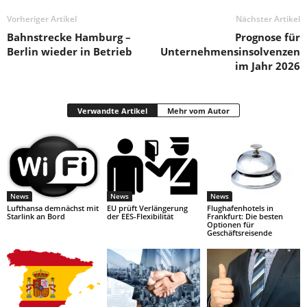
Vorheriger Artikel
Nächster Artikel
Bahnstrecke Hamburg –
Prognose für
Berlin wieder in Betrieb
Unternehmensinsolvenzen
im Jahr 2026
Verwandte Artikel
Mehr vom Autor
News
News
News
Lufthansa demnächst mit
EU prüft Verlängerung
Flughafenhotels in
Starlink an Bord
der EES-Flexibilität
Frankfurt: Die besten
Optionen für
Geschäftsreisende