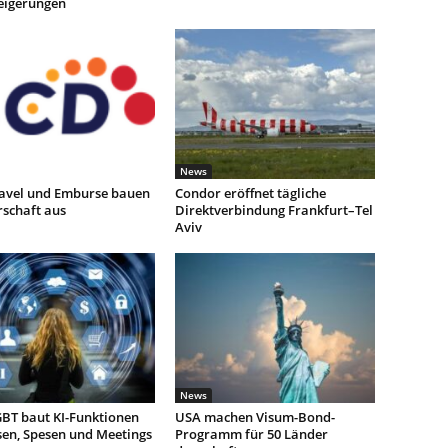
teigerungen
News
avel und Emburse bauen
Condor eröffnet tägliche
rschaft aus
Direktverbindung Frankfurt–Tel
Aviv
News
BT baut KI-Funktionen
USA machen Visum-Bond-
sen, Spesen und Meetings
Programm für 50 Länder