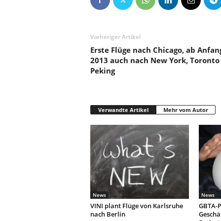
Vorheriger Artikel
Erste Flüge nach Chicago, ab Anfan
2013 auch nach New York, Toronto
Peking
Verwandte Artikel
Mehr vom Autor
News
News
VINI plant Flüge von Karlsruhe
GBTA-P
nach Berlin
Geschäf