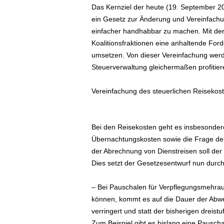
Das Kernziel der heute (19. September 2
ä
ein Gesetz zur Änderung und Vereinfachun
f
t
einfacher handhabbar zu machen. Mit der
s
Koalitionsfraktionen eine anhaltende For
r
umsetzen. Von dieser Vereinfachung werd
e
Steuerverwaltung gleichermaßen profitier
i
s
Vereinfachung des steuerlichen Reisekos
e
n
|
D
Bei den Reisekosten geht es insbesonde
i
Übernachtungskosten sowie die Frage de
e
der Abrechnung von Dienstreisen soll der 
n
Dies setzt der Gesetzesentwurf nun dur
s
t
– Bei Pauschalen für Verpflegungsmehrau
r
e
können, kommt es auf die Dauer der Abwe
i
verringert und statt der bisherigen dreistu
s
Zum Beispiel gibt es bislang eine Pausch