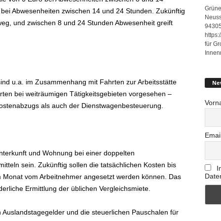
Grüne
 bei Abwesenheiten zwischen 14 und 24 Stunden. Zukünftig
Neuss
 weg, und zwischen 8 und 24 Stunden Abwesenheit greift
94305
https
für G
Innen
sind u.a. im Zusammenhang mit Fahrten zur Arbeitsstätte
Ne
hrten bei weiträumigen Tätigkeitsgebieten vorgesehen –
Vorn
kostenabzugs als auch der Dienstwagenbesteuerung.
Emai
Unterkunft und Wohnung bei einer doppelten
tteln sein. Zukünftig sollen die tatsächlichen Kosten bis
I
Date
m Monat vom Arbeitnehmer angesetzt werden können. Das
derliche Ermittlung der üblichen Vergleichsmiete.
n Auslandstagegelder und die steuerlichen Pauschalen für