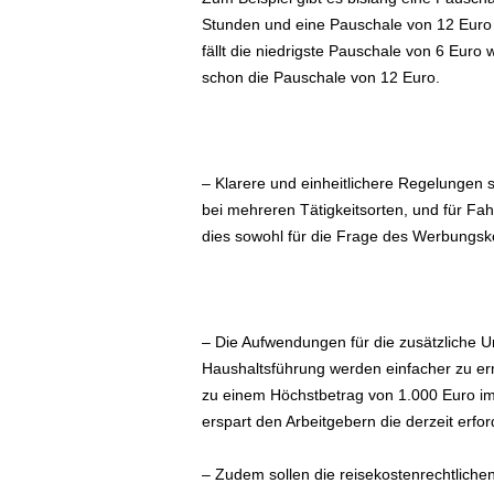
e
Stunden und eine Pauschale von 12 Euro
n
fällt die niedrigste Pauschale von 6 Euro
|
schon die Pauschale von 12 Euro.
B
u
s
i
n
– Klarere und einheitlichere Regelungen 
e
bei mehreren Tätigkeitsorten, und für Fa
s
dies sowohl für die Frage des Werbungs
s
-
T
r
a
– Die Aufwendungen für die zusätzliche 
v
Haushaltsführung werden einfacher zu ermi
e
zu einem Höchstbetrag von 1.000 Euro i
l
erspart den Arbeitgebern die derzeit erfor
.
d
– Zudem sollen die reisekostenrechtliche
e