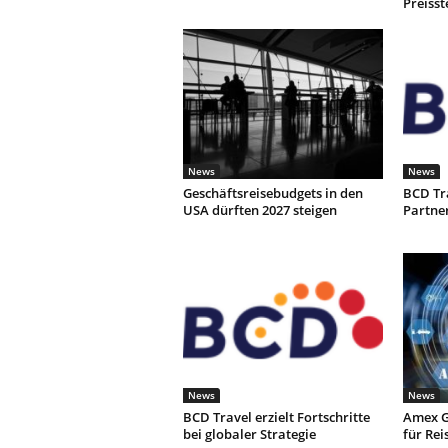
Preiss
News
News
Geschäftsreisebudgets in den
BCD Tr
USA dürften 2027 steigen
Partne
News
News
BCD Travel erzielt Fortschritte
Amex G
bei globaler Strategie
für Rei