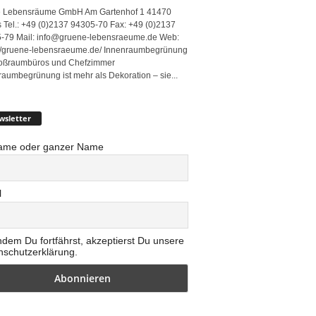
 Lebensräume GmbH Am Gartenhof 1 41470
 Tel.: +49 (0)2137 94305-70 Fax: +49 (0)2137
-79 Mail: info@gruene-lebensraeume.de Web:
://gruene-lebensraeume.de/ Innenraumbegrünung
roßraumbüros und Chefzimmer
raumbegrünung ist mehr als Dekoration – sie...
wsletter
ame oder ganzer Name
l
ndem Du fortfährst, akzeptierst Du unsere
nschutzerklärung.