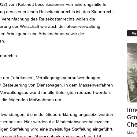
012) vom Kabinett beschlossenen Formulierungshilfe für
g des steuerlichen Reisekostenrechts ist, das Steuerrecht
 Vereinfachung des Reisekostenrechts wollen die
derung der Wirtschaft wie auch der Steuerverwaltung
Mar
en Arbeitgeber und Arbeitnehmer sowie die
en.
tenrechts
re um Fahrtkosten, Verpflegungsmehraufwendungen,
r Besteuerung von Dienstwagen. In dem Massenverfahren
Verwaltungsaufwand für alle Beteiligten reduziert werden.
ch die folgenden Maßnahmen um:
Inn
fwendungen, die in der Steuererklärung angesetzt werden
Gr
senheit an. Hier werden die Mindestabwesenheitszeiten
Che
figen Staffelung wird eine zweistufige Staffelung eingeführt.
März 2
ale von 6 Euro bei Abwesenheiten zwischen 8 und 14