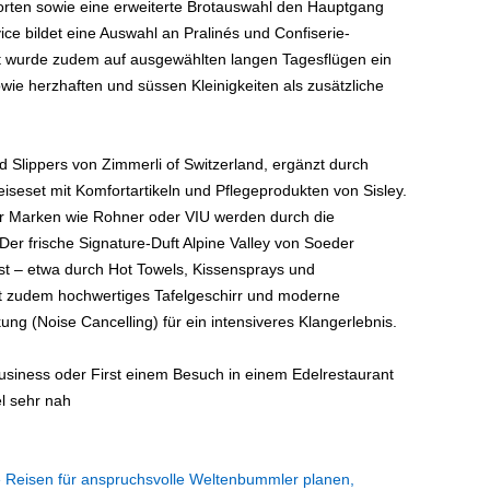
orten sowie eine erweiterte Brotauswahl den Hauptgang
ce bildet eine Auswahl an Pralinés und Confiserie-
rt wurde zudem auf ausgewählten langen Tagesflügen ein
wie herzhaften und süssen Kleinigkeiten als zusätzliche
Slippers von Zimmerli of Switzerland, ergänzt durch
seset mit Komfortartikeln und Pflegeprodukten von Sisley.
r Marken wie Rohner oder VIU werden durch die
er frische Signature-Duft Alpine Valley von Soeder
rst – etwa durch Hot Towels, Kissensprays und
t zudem hochwertiges Tafelgeschirr und moderne
ng (Noise Cancelling) für ein intensiveres Klangerlebnis.
usiness oder First einem Besuch in einem Edelrestaurant
l sehr nah
 Reisen für anspruchsvolle Weltenbummler planen,