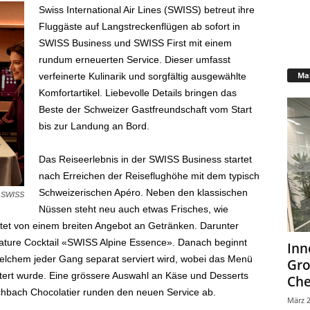
Swiss International Air Lines (SWISS) betreut ihre
Fluggäste auf Langstreckenflügen ab sofort in
SWISS Business und SWISS First mit einem
rundum erneuerten Service. Dieser umfasst
Mar
verfeinerte Kulinarik und sorgfältig ausgewählte
Komfortartikel. Liebevolle Details bringen das
Beste der Schweizer Gastfreundschaft vom Start
bis zur Landung an Bord.
Das Reiseerlebnis in der SWISS Business startet
nach Erreichen der Reiseflughöhe mit dem typisch
Schweizerischen Apéro. Neben den klassischen
: SWISS
Nüssen steht neu auch etwas Frisches, wie
eitet von einem breiten Angebot an Getränken. Darunter
nature Cocktail «SWISS Alpine Essence». Danach beginnt
Inn
elchem jeder Gang separat serviert wird, wobei das Menü
Gr
ert wurde. Eine grössere Auswahl an Käse und Desserts
Che
hbach Chocolatier runden den neuen Service ab.
März 2