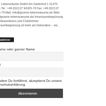
 Lebensräume GmbH Am Gartenhof 1 41470
 Tel.: +49 (0)2137 94305-70 Fax: +49 (0)2137
-79 Mail: info@gruene-lebensraeume.de Web:
://gruene-lebensraeume.de/ Innenraumbegrünung
roßraumbüros und Chefzimmer
raumbegrünung ist mehr als Dekoration – sie...
wsletter
ame oder ganzer Name
l
ndem Du fortfährst, akzeptierst Du unsere
nschutzerklärung.