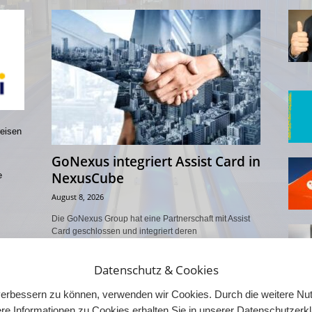
reisen
GoNexus integriert Assist Card in
NexusCube
e
August 8, 2026
Die GoNexus Group hat eine Partnerschaft mit Assist
Card geschlossen und integriert deren
Reiseassistenzleistungen in die B2B-Plattform
NexusCube. Der globale Marktplatz bündelt bereits
Datenschutz & Cookies
Erlebnisse,...
d verbessern zu können, verwenden wir Cookies. Durch die weitere 
re Informationen zu Cookies erhalten Sie in unserer Datenschutzerk