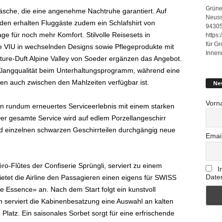
Grüne
äsche, die eine angenehme Nachtruhe garantiert. Auf
Neuss
den erhalten Fluggäste zudem ein Schlafshirt von
94305
ge für noch mehr Komfort. Stilvolle Reisesets in
https
für G
 VIU in wechselnden Designs sowie Pflegeprodukte mit
Innen
ture-Duft Alpine Valley von Soeder ergänzen das Angebot.
Klangqualität beim Unterhaltungsprogramm, während eine
n auch zwischen den Mahlzeiten verfügbar ist.
Ne
Vorn
in rundum erneuertes Serviceerlebnis mit einem starken
 Der gesamte Service wird auf edlem Porzellangeschirr
d einzelnen schwarzen Geschirrteilen durchgängig neue
Emai
ro-Flûtes der Confiserie Sprüngli, serviert zu einem
I
Date
etet die Airline den Passagieren einen eigens für SWISS
e Essence» an. Nach dem Start folgt ein kunstvoll
 serviert die Kabinenbesatzung eine Auswahl an kalten
latz. Ein saisonales Sorbet sorgt für eine erfrischende