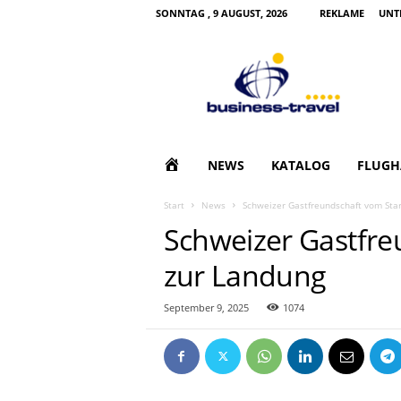
SONNTAG , 9 AUGUST, 2026
REKLAME
UNT
B
u
s
i
n
e
s
H
NEWS
KATALOG
FLUGH
s
T
O
Start
News
Schweizer Gastfreundschaft vom Star
r
Schweizer Gastfre
a
M
v
zur Landung
e
E
l
|
September 9, 2025
1074
G
e
s
c
h