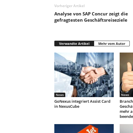
Vorheriger Artikel
Analyse von SAP Concur zeigt die
gefragtesten Geschäftsreiseziele
Verwandte Artikel
Mehr vom Autor
News
News
GoNexus integriert Assist Card
Branch
in NexusCube
Geschäf
mehr a
beende