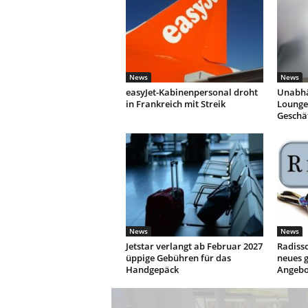
News
News
easyJet-Kabinenpersonal droht
Unabhä
in Frankreich mit Streik
Lounges
Geschä
News
News
Jetstar verlangt ab Februar 2027
Radisso
üppige Gebühren für das
neues g
Handgepäck
Angebo