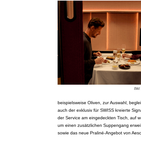
ä
f
t
s
r
e
i
s
e
n
|
D
i
Bild
e
n
beispielsweise Oliven, zur Auswahl, begl
s
auch der exklusiv für SWISS kreierte Sig
t
der Service am eingedeckten Tisch, auf w
r
e
um einen zusätzlichen Suppengang erweit
i
sowie das neue Praliné-Angebot von Aesc
s