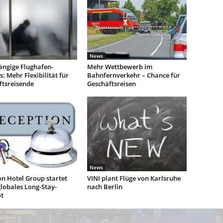
News
ngige Flughafen-
Mehr Wettbewerb im
: Mehr Flexibilität für
Bahnfernverkehr – Chance für
ftsreisende
Geschäftsreisen
News
n Hotel Group startet
VINI plant Flüge von Karlsruhe
lobales Long-Stay-
nach Berlin
t