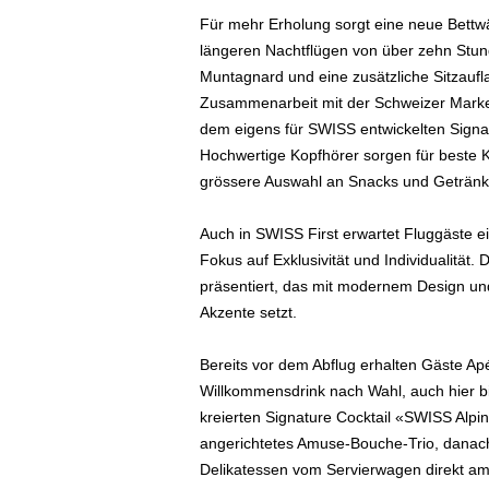
e
Für mehr Erholung sorgt eine neue Bettw
n
längeren Nachtflügen von über zehn Stun
|
Muntagnard und eine zusätzliche Sitzaufla
B
Zusammenarbeit mit der Schweizer Marke
u
s
dem eigens für SWISS entwickelten Signa
i
Hochwertige Kopfhörer sorgen für beste 
n
grössere Auswahl an Snacks und Getränke
e
s
Auch in SWISS First erwartet Fluggäste e
s
Fokus auf Exklusivität und Individualität.
-
präsentiert, das mit modernem Design un
T
r
Akzente setzt.
a
v
Bereits vor dem Abflug erhalten Gäste Apé
e
Willkommensdrink nach Wahl, auch hier bi
l
kreierten Signature Cocktail «SWISS Alpin
.
angerichtetes Amuse-Bouche-Trio, danach
d
Delikatessen vom Servierwagen direkt am P
e