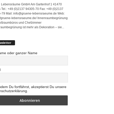
 Lebensräume GmbH Am Gartenhof 1 41470
 Tel.: +49 (0)2137 94305-70 Fax: +49 (0)2137
-79 Mail: info@gruene-lebensraeume.de Web:
://gruene-lebensraeume.de/ Innenraumbegrünung
roßraumbüros und Chefzimmer
raumbegrünung ist mehr als Dekoration – sie...
wsletter
ame oder ganzer Name
l
ndem Du fortfährst, akzeptierst Du unsere
nschutzerklärung.