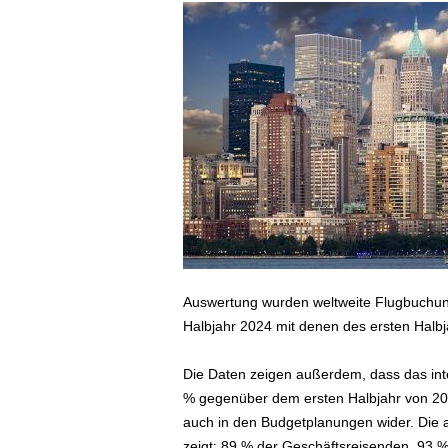
ä
f
t
s
r
e
i
s
e
n
|
D
i
e
Auswertung wurden weltweite Flugbuchu
n
Halbjahr 2024 mit denen des ersten Halbj
s
t
Die Daten zeigen außerdem, dass das int
r
e
% gegenüber dem ersten Halbjahr von 2024
i
auch in den Budgetplanungen wider. Die 
s
zeigt: 89 % der Geschäftsreisenden, 93 