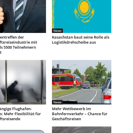
News
entreffen der
Kasachstan baut seine Rolle als
tsreiseindustrie mit
Logistikdrehscheibe aus
ls 5500 Teilnehmern
t
News
ngige Flughafen-
Mehr Wettbewerb im
: Mehr Flexibilität für
Bahnfernverkehr – Chance für
ftsreisende
Geschäftsreisen