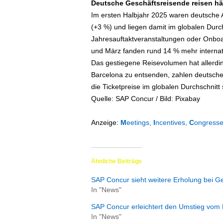
Deutsche Geschäftsreisende reisen hä
Im ersten Halbjahr 2025 waren deutsche 
(+3 %) und liegen damit im globalen Durch
Jahresauftaktveranstaltungen oder Onboar
und März fanden rund 14 % mehr internati
Das gestiegene Reisevolumen hat allerdi
Barcelona zu entsenden, zahlen deutsche
die Ticketpreise im globalen Durchschnitt 
Quelle: SAP Concur / Bild: Pixabay
Anzeige:
M
eetings,
I
ncentives,
C
ongress
Ähnliche Beiträge
SAP Concur sieht weitere Erholung bei G
In "News"
SAP Concur erleichtert den Umstieg vom 
In "News"