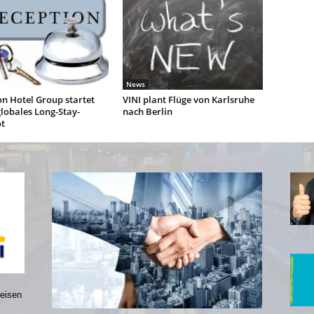
News
n Hotel Group startet
VINI plant Flüge von Karlsruhe
lobales Long-Stay-
nach Berlin
t
reisen