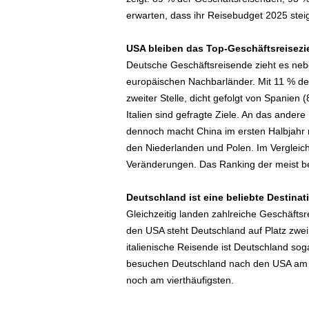
e
erwarten, dass ihr Reisebudget 2025 steig
n
|
USA bleiben das Top-Geschäftsreisezie
B
Deutsche Geschäftsreisende zieht es nebe
u
s
europäischen Nachbarländer. Mit 11 % der
i
zweiter Stelle, dicht gefolgt von Spanien
n
Italien sind gefragte Ziele. An das ander
e
dennoch macht China im ersten Halbjahr r
s
den Niederlanden und Polen. Im Vergleic
s
Veränderungen. Das Ranking der meist be
-
T
r
Deutschland ist eine beliebte Destinat
a
Gleichzeitig landen zahlreiche Geschäft
v
den USA steht Deutschland auf Platz zwei 
e
italienische Reisende ist Deutschland sog
l
besuchen Deutschland nach den USA am 
.
noch am vierthäufigsten.
d
e