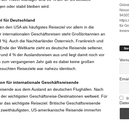
Grüne
en oder stabil bleiben wird.
Neuss
94305
l für Deutschland
https
für G
n den USA als häufigstes Reiseziel vor allem in die
Innen
 internationalen Geschäftsreisen steht Großbritannien an
 (8 %). Auch die Nachbarländer Österreich, Frankreich und
e Ende der Weltkarte zieht es deutsche Reisende seltener,
Ne
und 4 % der Auslandsreisen aus und liegt damit noch vor
Vorn
h zum vergangenen Jahr gab es dabei keine großen
suchten Reiseziele war nahezu identisch.
Emai
ion für internationale Geschäftsreisende
sreisende aus dem Ausland an deutschen Flughäfen. Nach
der wichtigsten Geschäftsreise-Destinationen weltweit. Für
I
Date
ar das wichtigste Reiseziel. Britische Geschäftsreisende
zweithäufigsten, US-amerikanische Reisende immerhin