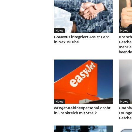
News
News
GoNexus integriert Assist Card
Branch
in NexusCube
Geschäf
mehr a
beende
News
News
easyJet-Kabinenpersonal droht
Unabhä
in Frankreich mit Streik
Lounges
Geschä