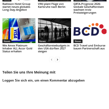
Radisson Hotel Group
VINI plant Flüge von
GBTA-Prognose 2026:
startet neues globales
Karlsruhe nach Berlin
Globale Geschäftsreisen
Long-Stay-Angebot
wachsen trotz
Preissteigerungen
News
News
News
Wie Amex Platinum
Geschäftsreisebudgets in
BCD Travel und Emburse
Inhaber ALL Accor Gold
den USA dürften 2027
bauen Partnerschaft aus
Status erhalten
steigen
Teilen Sie uns Ihre Meinung mit
Loggen Sie sich ein, um einen Kommentar abzugeben