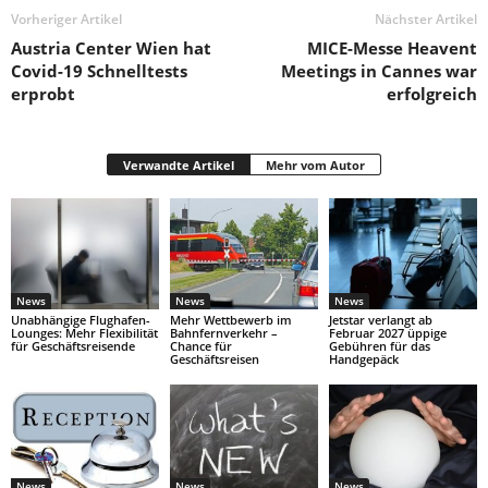
Vorheriger Artikel
Nächster Artikel
Austria Center Wien hat
MICE-Messe Heavent
Covid-19 Schnelltests
Meetings in Cannes war
erprobt
erfolgreich
Verwandte Artikel
Mehr vom Autor
News
News
News
Unabhängige Flughafen-
Mehr Wettbewerb im
Jetstar verlangt ab
Lounges: Mehr Flexibilität
Bahnfernverkehr –
Februar 2027 üppige
für Geschäftsreisende
Chance für
Gebühren für das
Geschäftsreisen
Handgepäck
News
News
News