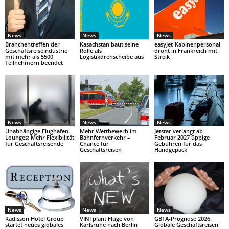
News
News
News
Branchentreffen der
Kasachstan baut seine
easyJet-Kabinenpersonal
Geschäftsreiseindustrie
Rolle als
droht in Frankreich mit
mit mehr als 5500
Logistikdrehscheibe aus
Streik
Teilnehmern beendet
News
News
News
Unabhängige Flughafen-
Mehr Wettbewerb im
Jetstar verlangt ab
Lounges: Mehr Flexibilität
Bahnfernverkehr –
Februar 2027 üppige
für Geschäftsreisende
Chance für
Gebühren für das
Geschäftsreisen
Handgepäck
News
News
News
Radisson Hotel Group
VINI plant Flüge von
GBTA-Prognose 2026:
startet neues globales
Karlsruhe nach Berlin
Globale Geschäftsreisen