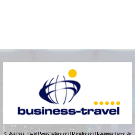
© Business Travel | Geschäftsreisen | Dienstreisen | Business-Travel.de