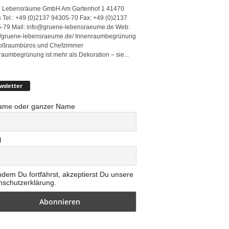
 Lebensräume GmbH Am Gartenhof 1 41470
 Tel.: +49 (0)2137 94305-70 Fax: +49 (0)2137
-79 Mail: info@gruene-lebensraeume.de Web:
://gruene-lebensraeume.de/ Innenraumbegrünung
roßraumbüros und Chefzimmer
raumbegrünung ist mehr als Dekoration – sie...
wsletter
ame oder ganzer Name
l
ndem Du fortfährst, akzeptierst Du unsere
nschutzerklärung.