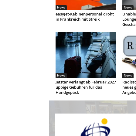
News
News
easyJet-Kabinenpersonal droht
Unabhä
in Frankreich mit Streik
Lounges
Geschä
News
News
Jetstar verlangt ab Februar 2027
Radisso
üppige Gebühren für das
neues g
Handgepäck
Angebo