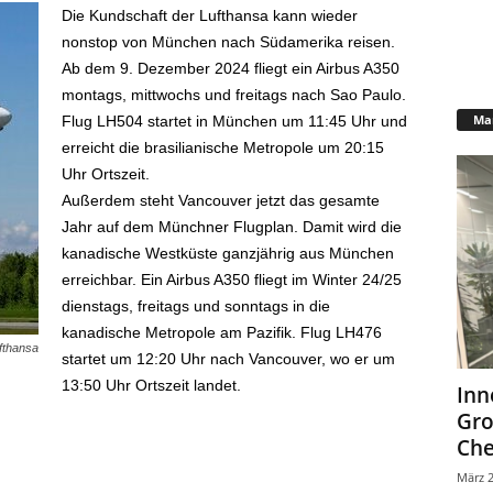
Die Kundschaft der Lufthansa kann wieder
nonstop von München nach Südamerika reisen.
Ab dem 9. Dezember 2024 fliegt ein Airbus A350
montags, mittwochs und freitags nach Sao Paulo.
Mar
Flug LH504 startet in München um 11:45 Uhr und
erreicht die brasilianische Metropole um 20:15
Uhr Ortszeit.
Außerdem steht Vancouver jetzt das gesamte
Jahr auf dem Münchner Flugplan. Damit wird die
kanadische Westküste ganzjährig aus München
erreichbar. Ein Airbus A350 fliegt im Winter 24/25
dienstags, freitags und sonntags in die
kanadische Metropole am Pazifik. Flug LH476
fthansa
startet um 12:20 Uhr nach Vancouver, wo er um
13:50 Uhr Ortszeit landet.
Inn
Gr
Che
März 2