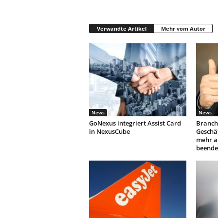
Verwandte Artikel
Mehr vom Autor
News
News
GoNexus integriert Assist Card
Branch
in NexusCube
Geschäf
mehr a
beende