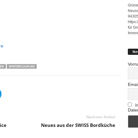
Grüne
Neuss
94305
https
für G
Innen
re
Ne
Vorn
EN
WINTERFLUGPLAN
Emai
I
Date
Nächster Artikel
ice
Neues aus der SWISS Bordküche