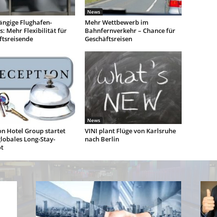
News
ngige Flughafen-
Mehr Wettbewerb im
: Mehr Flexibilität für
Bahnfernverkehr – Chance für
ftsreisende
Geschäftsreisen
News
n Hotel Group startet
VINI plant Flüge von Karlsruhe
lobales Long-Stay-
nach Berlin
t