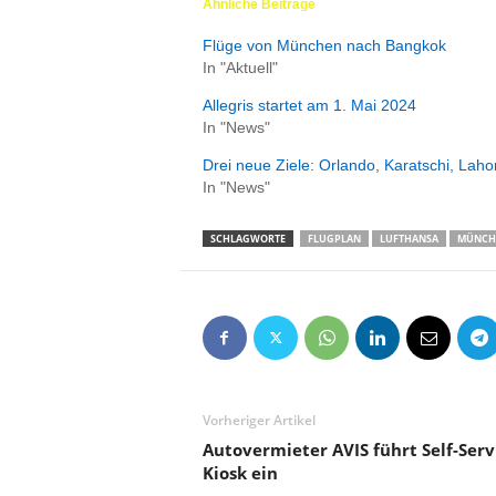
Ähnliche Beiträge
e
n
Flüge von München nach Bangkok
|
In "Aktuell"
B
Allegris startet am 1. Mai 2024
u
In "News"
s
i
Drei neue Ziele: Orlando, Karatschi, Laho
n
In "News"
e
s
SCHLAGWORTE
FLUGPLAN
LUFTHANSA
MÜNCH
s
-
T
r
a
v
e
l
Vorheriger Artikel
.
Autovermieter AVIS führt Self-Serv
d
Kiosk ein
e