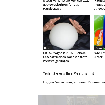
Jetstar verlangt ab Februar 2027
Radisso
üppige Gebühren für das
neues g
Handgepäck
Angebo
News
News
GBTA-Prognose 2026: Globale
Wie Am
Geschäftsreisen wachsen trotz
Accor G
Preissteigerungen
Teilen Sie uns Ihre Meinung mit
Loggen Sie sich ein, um einen Kommenta