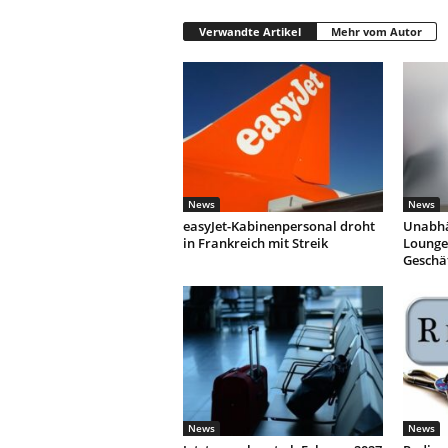
Verwandte Artikel
Mehr vom Autor
News
News
easyJet-Kabinenpersonal droht
Unabhä
in Frankreich mit Streik
Lounges
Geschä
News
News