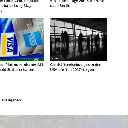
n Hotel Group startet
VINI plant Flüge von Karlsruhe
lobales Long-Stay-
nach Berlin
t
News
ex Platinum Inhaber ALL
Geschäftsreisebudgets in den
old Status erhalten
USA dürften 2027 steigen
r abzugeben