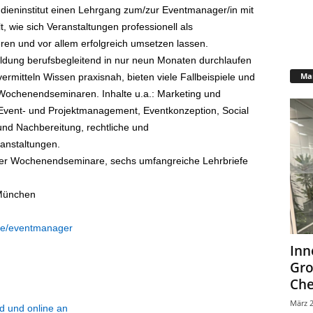
dieninstitut einen Lehrgang zum/zur Eventmanager/in mit
, wie sich Veranstaltungen professionell als
ren und vor allem erfolgreich umsetzen lassen.
bildung berufsbegleitend in nur neun Monaten durchlaufen
Mar
vermitteln Wissen praxisnah, bieten viele Fallbeispiele und
r Wochenendseminaren. Inhalte u.a.: Marketing und
 Event- und Projektmanagement, Eventkonzeption, Social
und Nachbereitung, rechtliche und
anstaltungen.
vier Wochenendseminare, sechs umfangreiche Lehrbriefe
 München
.de/eventmanager
Inn
Gr
Che
März 2
id und online an