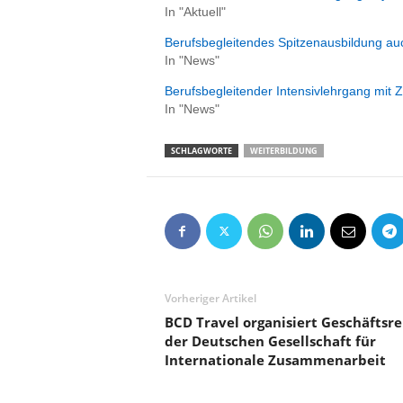
e
In "Aktuell"
n
Berufsbegleitendes Spitzenausbildung au
|
In "News"
B
u
Berufsbegleitender Intensivlehrgang mit Ze
s
In "News"
i
n
SCHLAGWORTE
WEITERBILDUNG
e
s
s
-
T
r
a
v
Vorheriger Artikel
e
BCD Travel organisiert Geschäftsre
l
der Deutschen Gesellschaft für
.
Internationale Zusammenarbeit
d
e