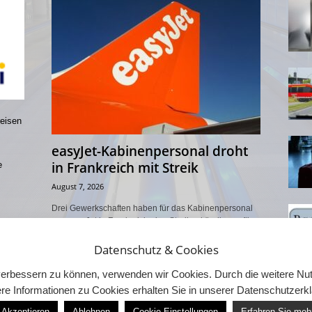
reisen
easyJet-Kabinenpersonal droht
in Frankreich mit Streik
e
August 7, 2026
Drei Gewerkschaften haben für das Kabinenpersonal
von easyJet in Frankreich eine Streikankündigung für
den Zeitraum vom 7. August bis 2. September 2026
eingereicht. Beteiligt...
Datenschutz & Cookies
d verbessern zu können, verwenden wir Cookies. Durch die weitere 
re Informationen zu Cookies erhalten Sie in unserer Datenschutzerk
Akzeptieren
Ablehnen
Cookie Einstellungen
Erfahren Sie meh