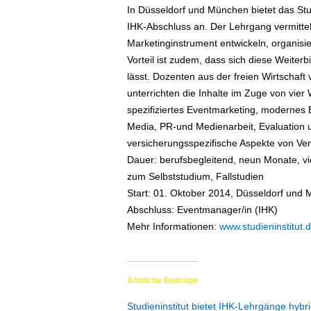
In Düsseldorf und München bietet das Stu
ä
IHK-Abschluss an. Der Lehrgang vermittelt
f
t
Marketinginstrument entwickeln, organisie
s
Vorteil ist zudem, dass sich diese Weiter
r
lässt. Dozenten aus der freien Wirtschaft 
e
unterrichten die Inhalte im Zuge von vie
i
spezifiziertes Eventmarketing, modernes
s
Media, PR-und Medienarbeit, Evaluation 
e
versicherungsspezifische Aspekte von Ver
n
|
Dauer: berufsbegleitend, neun Monate, 
D
zum Selbststudium, Fallstudien
i
Start: 01. Oktober 2014, Düsseldorf und
e
Abschluss: Eventmanager/in (IHK)
n
Mehr Informationen:
www.studieninstitut
s
t
r
e
Ähnliche Beiträge
i
s
Studieninstitut bietet IHK-Lehrgänge hybr