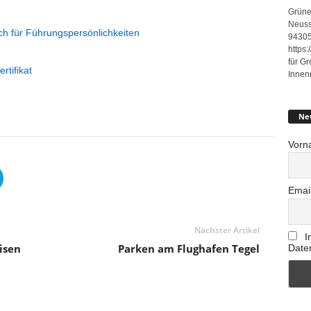
Grüne
Neuss
ch für Führungspersönlichkeiten
94305
https
für G
rtifikat
Innen
Ne
Vorn
Emai
Nächster Artikel
I
isen
Parken am Flughafen Tegel
Date