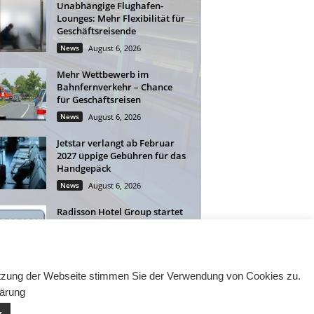
Unabhängige Flughafen-
Lounges: Mehr Flexibilität für
Geschäftsreisende
News
August 6, 2026
Mehr Wettbewerb im
Bahnfernverkehr – Chance
für Geschäftsreisen
News
August 6, 2026
Jetstar verlangt ab Februar
2027 üppige Gebühren für das
Handgepäck
News
August 6, 2026
Radisson Hotel Group startet
neues globales Long-Stay-
Angebot
News
August 6, 2026
Nutzung der Webseite stimmen Sie der Verwendung von Cookies zu.
lärung
r