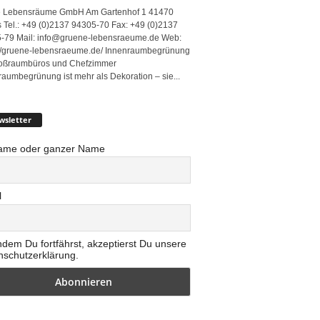
 Lebensräume GmbH Am Gartenhof 1 41470
 Tel.: +49 (0)2137 94305-70 Fax: +49 (0)2137
-79 Mail: info@gruene-lebensraeume.de Web:
://gruene-lebensraeume.de/ Innenraumbegrünung
roßraumbüros und Chefzimmer
raumbegrünung ist mehr als Dekoration – sie...
wsletter
ame oder ganzer Name
l
ndem Du fortfährst, akzeptierst Du unsere
nschutzerklärung.