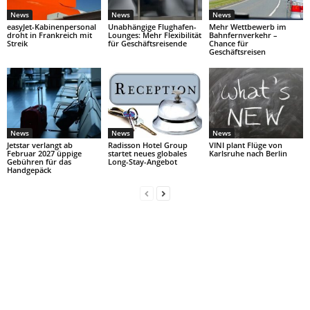
News
News
News
easyJet-Kabinenpersonal
Unabhängige Flughafen-
Mehr Wettbewerb im
droht in Frankreich mit
Lounges: Mehr Flexibilität
Bahnfernverkehr –
Streik
für Geschäftsreisende
Chance für
Geschäftsreisen
News
News
News
Jetstar verlangt ab
Radisson Hotel Group
VINI plant Flüge von
Februar 2027 üppige
startet neues globales
Karlsruhe nach Berlin
Gebühren für das
Long-Stay-Angebot
Handgepäck