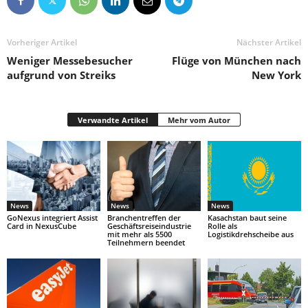
Vorheriger Artikel
Nächster Artikel
Weniger Messebesucher
Flüge von München nach
aufgrund von Streiks
New York
Verwandte Artikel
Mehr vom Autor
News
News
News
GoNexus integriert Assist
Branchentreffen der
Kasachstan baut seine
Card in NexusCube
Geschäftsreiseindustrie
Rolle als
mit mehr als 5500
Logistikdrehscheibe aus
Teilnehmern beendet