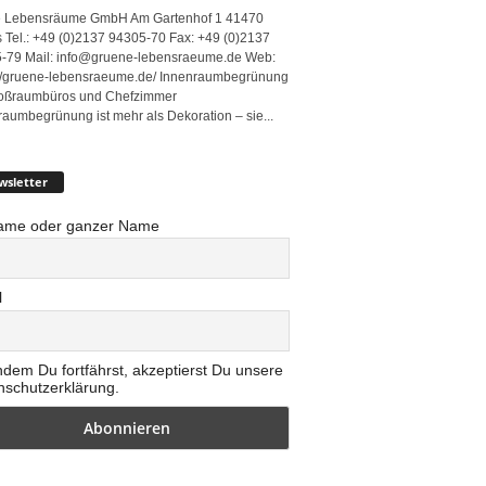
 Lebensräume GmbH Am Gartenhof 1 41470
 Tel.: +49 (0)2137 94305-70 Fax: +49 (0)2137
-79 Mail: info@gruene-lebensraeume.de Web:
://gruene-lebensraeume.de/ Innenraumbegrünung
roßraumbüros und Chefzimmer
raumbegrünung ist mehr als Dekoration – sie...
wsletter
ame oder ganzer Name
l
ndem Du fortfährst, akzeptierst Du unsere
nschutzerklärung.