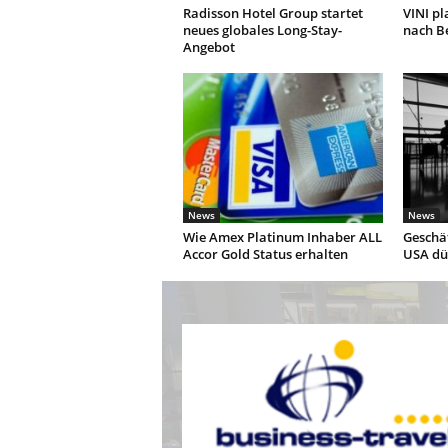
Radisson Hotel Group startet
VINI pl
neues globales Long-Stay-
nach Be
Angebot
News
News
Wie Amex Platinum Inhaber ALL
Geschäf
Accor Gold Status erhalten
USA dür