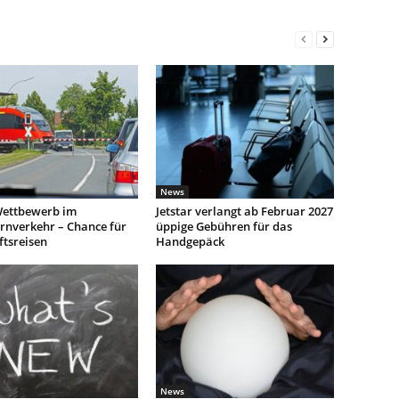
News
ettbewerb im
Jetstar verlangt ab Februar 2027
rnverkehr – Chance für
üppige Gebühren für das
ftsreisen
Handgepäck
News