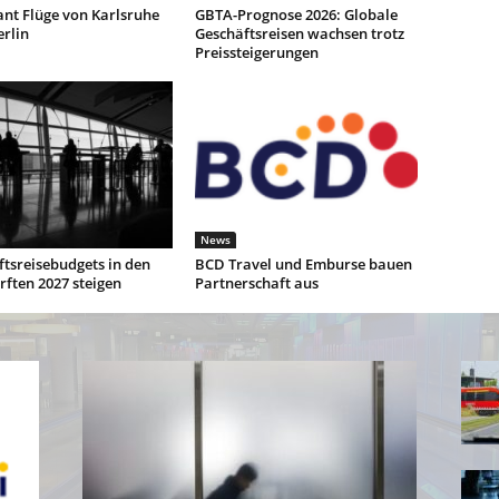
ant Flüge von Karlsruhe
GBTA-Prognose 2026: Globale
rlin
Geschäftsreisen wachsen trotz
Preissteigerungen
News
tsreisebudgets in den
BCD Travel und Emburse bauen
ften 2027 steigen
Partnerschaft aus