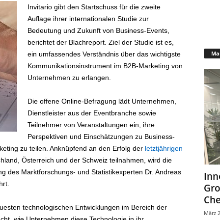
Invitario gibt den Startschuss für die zweite
Auflage ihrer internationalen Studie zur
Bedeutung und Zukunft von Business-Events,
berichtet der Blachreport. Ziel der Studie ist es,
Mar
ein umfassendes Verständnis über das wichtigste
Kommunikationsinstrument im B2B-Marketing von
Unternehmen zu erlangen.
Die offene Online-Befragung lädt Unternehmen,
Dienstleister aus der Eventbranche sowie
Teilnehmer von Veranstaltungen ein, ihre
Perspektiven und Einschätzungen zu Business-
eting zu teilen. Anknüpfend an den Erfolg der
letztjährigen
hland, Österreich und der Schweiz teilnahmen, wird die
ng des Marktforschungs- und Statistikexperten Dr. Andreas
Inn
rt.
Gr
Che
euesten technologischen Entwicklungen im Bereich der
März 2
sucht, wie Unternehmen diese Technologie in ihr