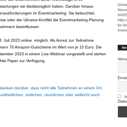
Grüne
rwartungen sie diesbezüglich haben. Darüber hinaus
Neuss
 Herausforderungen im Eventmarketing: Sie beleuchtet,
94305
reise oder der Ukraine-Konflikt die Eventmarketing-Planung
https
für G
lnehmern beeinflussen.
Innen
4. Juli 2023 online möglich. Als Anreiz zur Teilnahme
nehmern 70 Amazon-Gutscheine im Wert von je 15 Euro. Die
Ne
tember 2023 in einem Live-Webinar vorgestellt und stehen
Vorn
ite Paper zur Verfügung.
Emai
danken darüber, dass nicht alle Teilnehmer an einem Ort
itlichen, zeitlichen, räumlichen oder vielleicht auch
I
Date