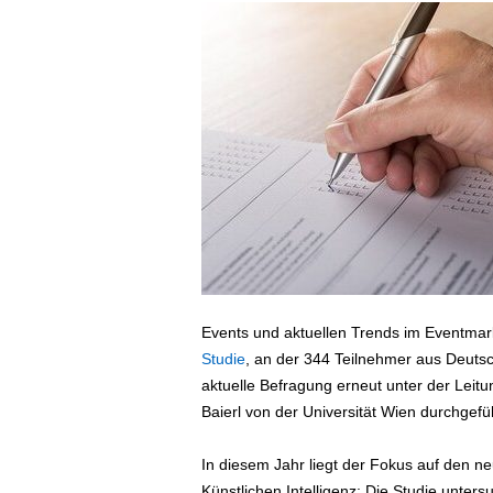
ä
f
t
s
r
e
i
s
e
n
|
D
i
e
Events und aktuellen Trends im Eventmark
n
Studie
, an der 344 Teilnehmer aus Deutsc
s
aktuelle Befragung erneut unter der Leitu
t
Baierl von der Universität Wien durchgefüh
r
e
i
In diesem Jahr liegt der Fokus auf den n
s
Künstlichen Intelligenz: Die Studie unter