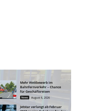
Mehr Wettbewerb im
Bahnfernverkehr – Chance
für Geschäftsreisen
News
August 6, 2026
Jetstar verlangt ab Februar