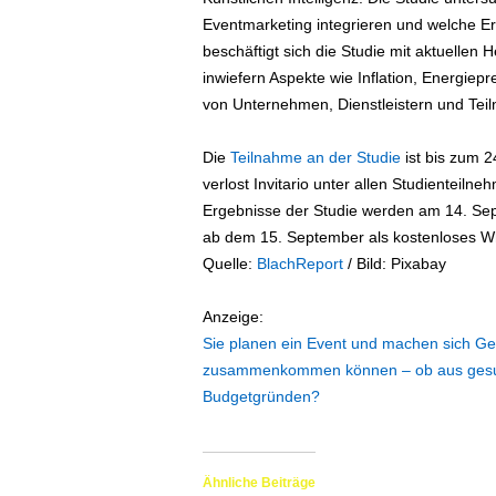
e
Eventmarketing integrieren und welche E
n
beschäftigt sich die Studie mit aktuellen
|
inwiefern Aspekte wie Inflation, Energiep
B
von Unternehmen, Dienstleistern und Tei
u
s
i
Die
Teilnahme an der Studie
ist bis zum 2
n
verlost Invitario unter allen Studienteil
e
Ergebnisse der Studie werden am 14. Sep
s
ab dem 15. September als kostenloses Wh
s
Quelle:
BlachReport
/ Bild: Pixabay
-
T
r
Anzeige:
a
Sie planen ein Event und machen sich Ge
v
zusammenkommen können – ob aus gesundhe
e
Budgetgründen?
l
.
d
e
Ähnliche Beiträge