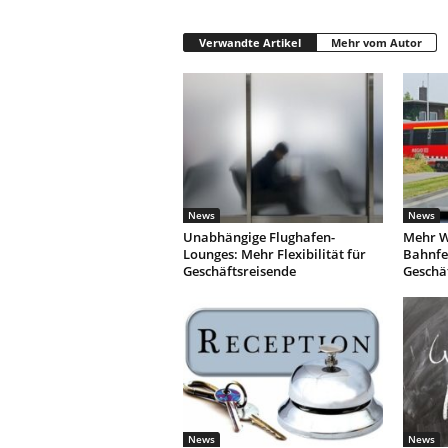
Verwandte Artikel
Mehr vom Autor
News
News
Unabhängige Flughafen-
Mehr W
Lounges: Mehr Flexibilität für
Bahnfe
Geschäftsreisende
Geschä
News
News