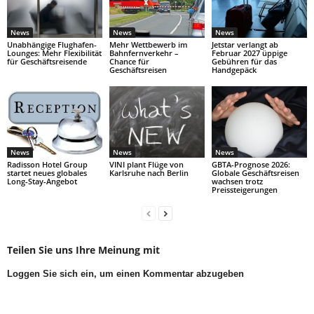
News
News
News
Unabhängige Flughafen-
Mehr Wettbewerb im
Jetstar verlangt ab
Lounges: Mehr Flexibilität
Bahnfernverkehr –
Februar 2027 üppige
für Geschäftsreisende
Chance für
Gebühren für das
Geschäftsreisen
Handgepäck
News
News
News
Radisson Hotel Group
VINI plant Flüge von
GBTA-Prognose 2026:
startet neues globales
Karlsruhe nach Berlin
Globale Geschäftsreisen
Long-Stay-Angebot
wachsen trotz
Preissteigerungen
Teilen Sie uns Ihre Meinung mit
Loggen Sie sich ein, um einen Kommentar abzugeben