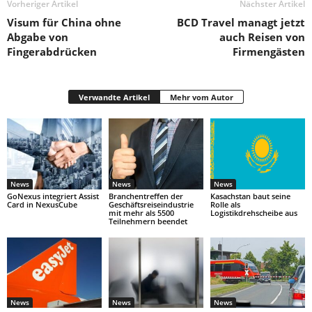
Vorheriger Artikel
Nächster Artikel
Visum für China ohne
BCD Travel managt jetzt
Abgabe von
auch Reisen von
Fingerabdrücken
Firmengästen
Verwandte Artikel
Mehr vom Autor
News
News
News
GoNexus integriert Assist
Branchentreffen der
Kasachstan baut seine
Card in NexusCube
Geschäftsreiseindustrie
Rolle als
mit mehr als 5500
Logistikdrehscheibe aus
Teilnehmern beendet
News
News
News