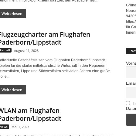
enommen. Im Blickpunkt steht das Ziel, den Ausbau eines...
Grüne
Neuss
Weiterlesen
94305
https
für G
Flugzeugcharter am Flughafen
Innen
Paderborn/Lippstadt
Aktuell
August 11, 2023
Ne
ndividuelle Geschäftsreisen vom Flughafen Paderborn/Lippstadt
Vorn
pielen für die starke mittelständische Wirtschaft in den Regionen
stwestfalen, Lippe und Südwestfalen seit vielen Jahren eine große
olle....
Emai
Weiterlesen
I
Date
WLAN am Flughafen
Paderborn/Lippstadt
News
Mai 1, 2023