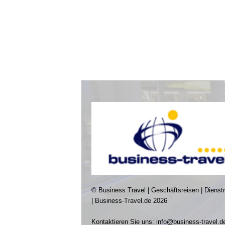
© Business Travel | Geschäftsreisen | Dienst
| Business-Travel.de 2026
Kontaktieren Sie uns:
info@business-travel.d