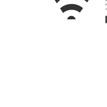
A
F
z