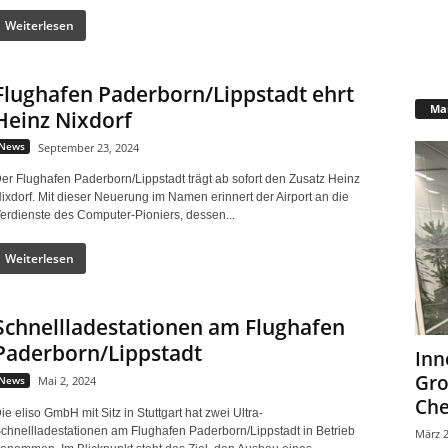
Weiterlesen
Flughafen Paderborn/Lippstadt ehrt
Mar
Heinz Nixdorf
News
September 23, 2024
er Flughafen Paderborn/Lippstadt trägt ab sofort den Zusatz Heinz
ixdorf. Mit dieser Neuerung im Namen erinnert der Airport an die
erdienste des Computer-Pioniers, dessen...
Weiterlesen
Schnellladestationen am Flughafen
Paderborn/Lippstadt
Inn
Gr
News
Mai 2, 2024
Che
ie eliso GmbH mit Sitz in Stuttgart hat zwei Ultra-
chnellladestationen am Flughafen Paderborn/Lippstadt in Betrieb
März 2