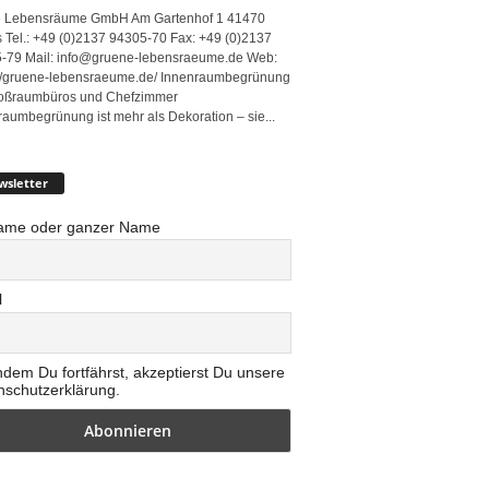
 Lebensräume GmbH Am Gartenhof 1 41470
 Tel.: +49 (0)2137 94305-70 Fax: +49 (0)2137
-79 Mail: info@gruene-lebensraeume.de Web:
://gruene-lebensraeume.de/ Innenraumbegrünung
roßraumbüros und Chefzimmer
raumbegrünung ist mehr als Dekoration – sie...
wsletter
ame oder ganzer Name
l
ndem Du fortfährst, akzeptierst Du unsere
nschutzerklärung.