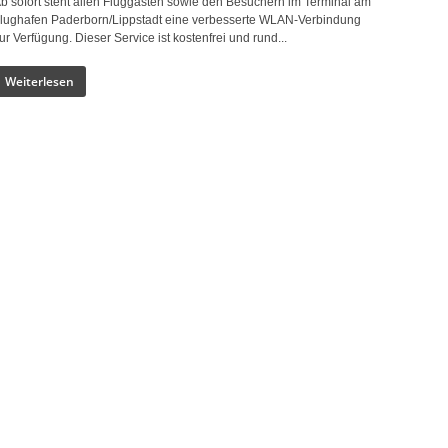
b sofort steht allen Fluggästen sowie den Besuchern im Terminal am
lughafen Paderborn/Lippstadt eine verbesserte WLAN-Verbindung
ur Verfügung. Dieser Service ist kostenfrei und rund...
Weiterlesen