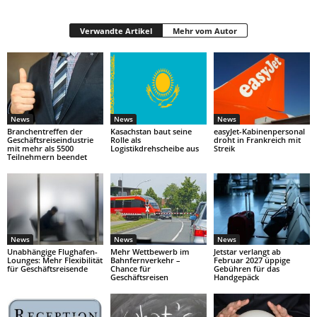
Verwandte Artikel
Mehr vom Autor
News
News
News
Branchentreffen der
Kasachstan baut seine
easyJet-Kabinenpersonal
Geschäftsreiseindustrie
Rolle als
droht in Frankreich mit
mit mehr als 5500
Logistikdrehscheibe aus
Streik
Teilnehmern beendet
News
News
News
Unabhängige Flughafen-
Mehr Wettbewerb im
Jetstar verlangt ab
Lounges: Mehr Flexibilität
Bahnfernverkehr –
Februar 2027 üppige
für Geschäftsreisende
Chance für
Gebühren für das
Geschäftsreisen
Handgepäck