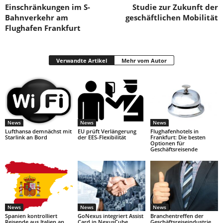
Einschränkungen im S-
Studie zur Zukunft der
Bahnverkehr am
geschäftlichen Mobilität
Flughafen Frankfurt
Verwandte Artikel
Mehr vom Autor
News
News
News
Lufthansa demnächst mit
EU prüft Verlängerung
Flughafenhotels in
Starlink an Bord
der EES-Flexibilität
Frankfurt: Die besten
Optionen für
Geschäftsreisende
News
News
News
Spanien kontrolliert
GoNexus integriert Assist
Branchentreffen der
Reisende aus Italien an
Card in NexusCube
Geschäftsreiseindustrie