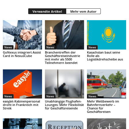
Verwandte Artikel
Mehr vom Autor
News
News
News
GoNexus integriert Assist
Branchentreffen der
Kasachstan baut seine
Card in NexusCube
Geschäftsreiseindustrie
Rolle als
mit mehr als 5500
Logistikdrehscheibe aus
Teilnehmern beendet
News
News
News
easyJet-Kabinenpersonal
Unabhängige Flughafen-
Mehr Wettbewerb im
droht in Frankreich mit
Lounges: Mehr Flexibilität
Bahnfernverkehr –
Streik
für Geschäftsreisende
Chance für
Geschäftsreisen