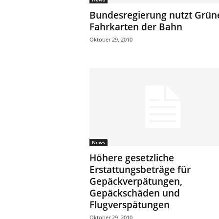
ä
Bundesregierung nutzt Grün
f
Fahrkarten der Bahn
t
Oktober 29, 2010
s
r
e
i
s
e
n
|
D
i
e
News
n
Höhere gesetzliche
s
Erstattungsbeträge für
t
Gepäckverpätungen,
r
Gepäckschäden und
e
Flugverspätungen
i
s
Oktober 29, 2010