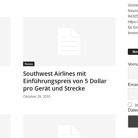
Grüne
Neuss
94305
https
für G
Innen
Ne
Vorn
News
Southwest Airlines mit
Einführungspreis von 5 Dollar
Emai
pro Gerät und Strecke
Oktober 29, 2010
I
Date