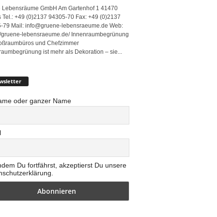
 Lebensräume GmbH Am Gartenhof 1 41470
 Tel.: +49 (0)2137 94305-70 Fax: +49 (0)2137
-79 Mail: info@gruene-lebensraeume.de Web:
://gruene-lebensraeume.de/ Innenraumbegrünung
roßraumbüros und Chefzimmer
raumbegrünung ist mehr als Dekoration – sie...
wsletter
ame oder ganzer Name
l
ndem Du fortfährst, akzeptierst Du unsere
nschutzerklärung.