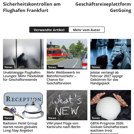
Sicherheitskontrollen am
Geschäftsreiseplattform
Flughafen Frankfurt
GetGoing
Verwandte Artikel
Mehr vom Autor
News
News
News
Unabhängige Flughafen-
Mehr Wettbewerb im
Jetstar verlangt ab
Lounges: Mehr Flexibilität
Bahnfernverkehr –
Februar 2027 üppige
für Geschäftsreisende
Chance für
Gebühren für das
Geschäftsreisen
Handgepäck
News
News
News
Radisson Hotel Group
VINI plant Flüge von
GBTA-Prognose 2026:
startet neues globales
Karlsruhe nach Berlin
Globale Geschäftsreisen
Long-Stay-Angebot
wachsen trotz
Preissteigerungen