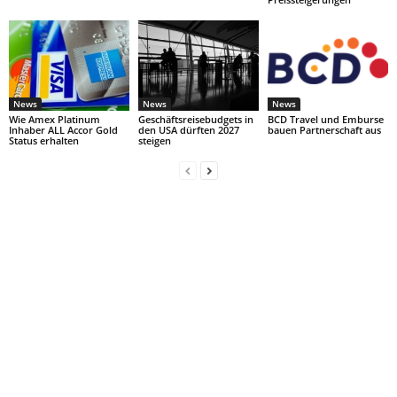
News
News
News
Wie Amex Platinum
Geschäftsreisebudgets in
BCD Travel und Emburse
Inhaber ALL Accor Gold
den USA dürften 2027
bauen Partnerschaft aus
Status erhalten
steigen