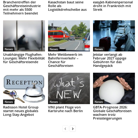
Branchentreffen der
Kasachstan baut seine
easyJet-Kabinenpersonal
Geschäftsreiseindustrie
Rolle als
droht in Frankreich mit
mit mehr als 5500
Logistikdrehscheibe aus
Streik
Teilnehmern beendet
News
News
News
Unabhängige Flughafen-
Mehr Wettbewerb im
Jetstar verlangt ab
Lounges: Mehr Flexibilität
Bahnfernverkehr –
Februar 2027 üppige
für Geschäftsreisende
Chance für
Gebühren für das
Geschäftsreisen
Handgepäck
News
News
News
Radisson Hotel Group
VINI plant Flüge von
GBTA-Prognose 2026:
startet neues globales
Karlsruhe nach Berlin
Globale Geschäftsreisen
Long-Stay-Angebot
wachsen trotz
Preissteigerungen