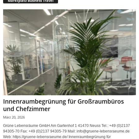
Marktplatz Business Travel
Innenraumbegrünung für Großraumbüros
und Chefzimmer
März 20, 2026
Grüne Lebensräume GmbH Am Gartenhof 1 41470 Neuss Tel.: +49 (0)2137
94305-70 Fax: +49 (0)2137 94305-79 Mail: info@gruene-lebensraeume.de
Web: https://gruene-lebensraeume.de/ Innenraumbegrünung für