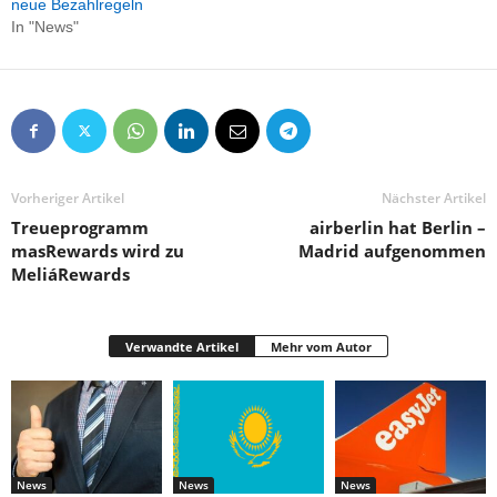
neue Bezahlregeln
In "News"
Vorheriger Artikel
Nächster Artikel
Treueprogramm
airberlin hat Berlin –
masRewards wird zu
Madrid aufgenommen
MeliáRewards
Verwandte Artikel
Mehr vom Autor
News
News
News