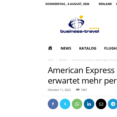
DONNERSTAG , 6 AUGUST, 2026
REKLAME
B
u
s
i
n
e
s
H
NEWS
KATALOG
FLUGH
s
T
O
Start
Aktuell
American Express Meetings & Event
r
American Express 
a
M
v
erwartet mehr per
e
E
l
|
Oktober 11, 2022
1067
G
e
s
c
h