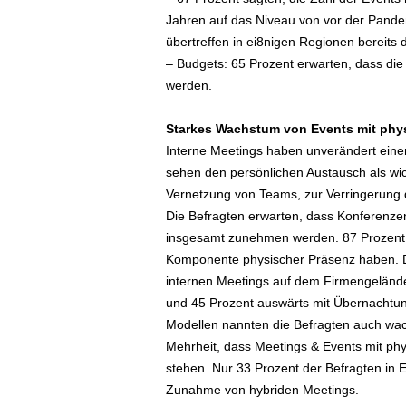
e
Jahren auf das Niveau von vor der Pande
n
übertreffen in ei8nigen Regionen bereits
|
– Budgets: 65 Prozent erwarten, dass di
B
werden.
u
s
i
Starkes Wachstum von Events mit phy
n
Interne Meetings haben unverändert eine
e
sehen den persönlichen Austausch als wich
s
Vernetzung von Teams, zur Verringerung d
s
Die Befragten erwarten, dass Konferenzen
-
insgesamt zunehmen werden. 87 Prozent d
T
r
Komponente physischer Präsenz haben. Da
a
internen Meetings auf dem Firmengelände 
v
und 45 Prozent auswärts mit Übernachtun
e
Modellen nannten die Befragten auch wach
l
Mehrheit, dass Meetings & Events mit p
.
stehen. Nur 33 Prozent der Befragten in 
d
Zunahme von hybriden Meetings.
e