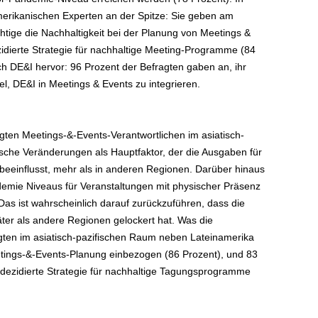
merikanischen Experten an der Spitze: Sie geben am
htige die Nachhaltigkeit bei der Planung von Meetings &
zidierte Strategie für nachhaltige Meeting-Programme (84
ch DE&I hervor: 96 Prozent der Befragten gaben an, ihr
, DE&I in Meetings & Events zu integrieren.
agten Meetings-&-Events-Verantwortlichen im asiatisch-
he Veränderungen als Hauptfaktor, der die Ausgaben für
beeinflusst, mehr als in anderen Regionen. Darüber hinaus
demie Niveaus für Veranstaltungen mit physischer Präsenz
Das ist wahrscheinlich darauf zurückzuführen, dass die
er als andere Regionen gelockert hat. Was die
ragten im asiatisch-pazifischen Raum neben Lateinamerika
etings-&-Events-Planung einbezogen (86 Prozent), und 83
 dezidierte Strategie für nachhaltige Tagungsprogramme