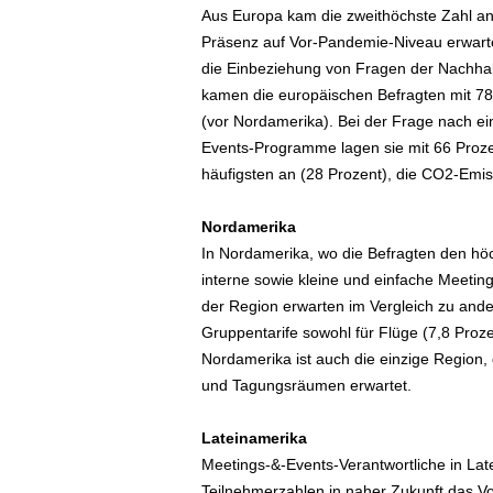
Aus Europa kam die zweithöchste Zahl an 
Präsenz auf Vor-Pandemie-Niveau erwarte
die Einbeziehung von Fragen der Nachhalt
kamen die europäischen Befragten mit 78 P
(vor Nordamerika). Bei der Frage nach ein
Events-Programme lagen sie mit 66 Proze
häufigsten an (28 Prozent), die CO2-Emi
Nordamerika
In Nordamerika, wo die Befragten den höc
interne sowie kleine und einfache Meetin
der Region erwarten im Vergleich zu and
Gruppentarife sowohl für Flüge (7,8 Proze
Nordamerika ist auch die einzige Region,
und Tagungsräumen erwartet.
Lateinamerika
Meetings-&-Events-Verantwortliche in Lat
Teilnehmerzahlen in naher Zukunft das V