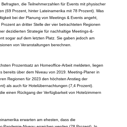
Befragten, die Teilnehmerzahlen für Events mit physischer
n (69 Prozent, hinter Lateinamerika mit 78 Prozent). Was
igkeit bei der Planung von Meetings & Events angeht,
rozent an dritter Stelle der vier betrachteten Regionen
er dezidierten Strategie für nachhaltige Meetings-&-
nt sogar auf dem letzten Platz. Sie gaben jedoch am
ssionen von Veranstaltungen berechnen.
hsten Prozentsatz an Homeoffice-Arbeit meldeten, liegen
gs bereits über dem Niveau von 2019. Meeting-Planer in
eren Regionen für 2023 den höchsten Anstieg der
nt) als auch für Hotelübernachtungen (7,4 Prozent).
 die einen Rückgang der Verfügbarkeit von Hotelzimmern
einamerika erwarten am ehesten, dass die
or-Pandemie-Niveau erreichen werden (78 Prozent). In