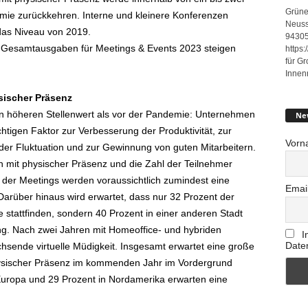
Grüne
mie zurückkehren. Interne und kleinere Konferenzen
Neuss
 das Niveau von 2019.
94305
e Gesamtausgaben für Meetings & Events 2023 steigen
https
für G
Innen
sischer Präsenz
n höheren Stellenwert als vor der Pandemie: Unternehmen
Ne
tigen Faktor zur Verbesserung der Produktivität, zur
Vorn
er Fluktuation und zur Gewinnung von guten Mitarbeitern.
 mit physischer Präsenz und die Zahl der Teilnehmer
er Meetings werden voraussichtlich zumindest eine
Emai
rüber hinaus wird erwartet, dass nur 32 Prozent der
stattfinden, sondern 40 Prozent in einer anderen Stadt
g. Nach zwei Jahren mit Homeoffice- und hybriden
I
Date
sende virtuelle Müdigkeit. Insgesamt erwartet eine große
hysischer Präsenz im kommenden Jahr im Vordergrund
Europa und 29 Prozent in Nordamerika erwarten eine