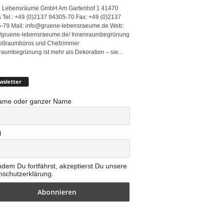
 Lebensräume GmbH Am Gartenhof 1 41470
 Tel.: +49 (0)2137 94305-70 Fax: +49 (0)2137
-79 Mail: info@gruene-lebensraeume.de Web:
://gruene-lebensraeume.de/ Innenraumbegrünung
roßraumbüros und Chefzimmer
raumbegrünung ist mehr als Dekoration – sie...
wsletter
ame oder ganzer Name
l
ndem Du fortfährst, akzeptierst Du unsere
nschutzerklärung.