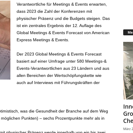
Verantwortliche für Meetings & Events erwarten,
dass 2023 die Zahl der Konferenzen mit
physischer Präsenz und die Budgets steigen. Das
ist ein zentrales Ergebnis der 12. Auflage des
Mar
Global Meetings & Events Forecast von American
Express Meetings & Events.
Der 2023 Global Meetings & Events Forecast
basiert auf einer Umfrage unter 580 Meetings-&
Events-Verantwortlichen aus 23 Ländern und aus
allen Bereichen der Wertschöpfungskette wie
auch auf Interviews mit Führungskräften der
Inn
ptimistisch, was die Gesundheit der Branche auf dem Weg
Gr
10 möglichen Punkten) – sechs Prozentpunkte mehr als in
Che
März 2
mit physischer Präsenz werde innerhalb von ein bis zwei