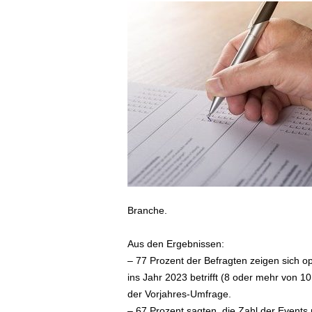
ä
f
t
s
r
e
i
s
e
n
|
D
i
e
Branche.
n
s
Aus den Ergebnissen:
t
– 77 Prozent der Befragten zeigen sich o
r
e
ins Jahr 2023 betrifft (8 oder mehr von 
i
der Vorjahres-Umfrage.
s
– 67 Prozent sagten, die Zahl der Events 