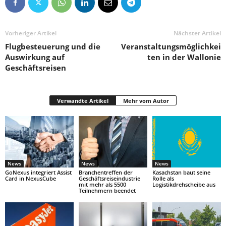
Vorheriger Artikel
Nächster Artikel
Flugbesteuerung und die
Veranstaltungsmöglichkei
Auswirkung auf
ten in der Wallonie
Geschäftsreisen
Verwandte Artikel
Mehr vom Autor
News
News
News
GoNexus integriert Assist
Branchentreffen der
Kasachstan baut seine
Card in NexusCube
Geschäftsreiseindustrie
Rolle als
mit mehr als 5500
Logistikdrehscheibe aus
Teilnehmern beendet