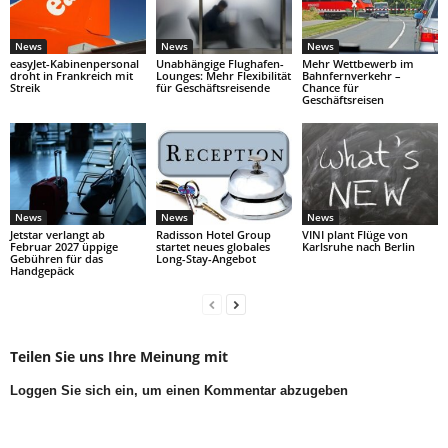
News
News
News
easyJet-Kabinenpersonal
Unabhängige Flughafen-
Mehr Wettbewerb im
droht in Frankreich mit
Lounges: Mehr Flexibilität
Bahnfernverkehr –
Streik
für Geschäftsreisende
Chance für
Geschäftsreisen
News
News
News
Jetstar verlangt ab
Radisson Hotel Group
VINI plant Flüge von
Februar 2027 üppige
startet neues globales
Karlsruhe nach Berlin
Gebühren für das
Long-Stay-Angebot
Handgepäck
Teilen Sie uns Ihre Meinung mit
Loggen Sie sich ein, um einen Kommentar abzugeben