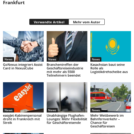
Frankfurt
Verwandte Artikel
Mehr vom Autor
News
News
News
GoNexus integriert Assist
Branchentreffen der
Kasachstan baut seine
Card in NexusCube
Geschäftsreiseindustrie
Rolle als
mit mehr als 5500
Logistikdrehscheibe aus
Teilnehmern beendet
News
News
News
easyJet-Kabinenpersonal
Unabhängige Flughafen-
Mehr Wettbewerb im
droht in Frankreich mit
Lounges: Mehr Flexibilität
Bahnfernverkehr –
Streik
für Geschäftsreisende
Chance für
Geschäftsreisen