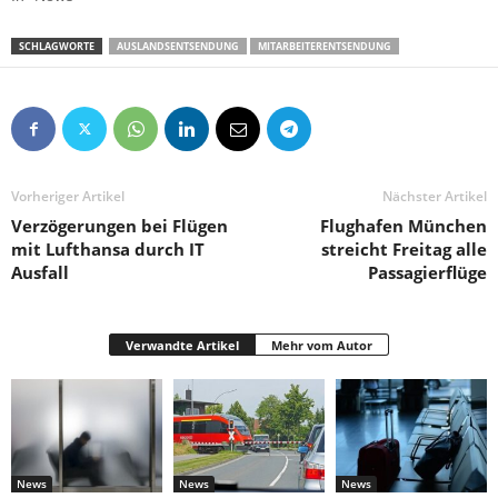
SCHLAGWORTE
AUSLANDSENTSENDUNG
MITARBEITERENTSENDUNG
Vorheriger Artikel
Nächster Artikel
Verzögerungen bei Flügen
Flughafen München
mit Lufthansa durch IT
streicht Freitag alle
Ausfall
Passagierflüge
Verwandte Artikel
Mehr vom Autor
News
News
News