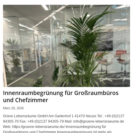
Innenraumbegrünung für Großraumbüros
und Chefzimmer
März 20, 2026
Grüne Lebensräume GmbH Am Gartenhof 1 41470 Neuss Tel.: +49 (0)2137
94305-70 Fax: +49 (0)2137 94305-79 Mail: info@gruene-lebensraeume.de
Web: https://gruene-lebensraeume.de/ Innenraumbegrünung für
Großraumbüros und Chefzimmer Innenraumbegrünung ist mehr als