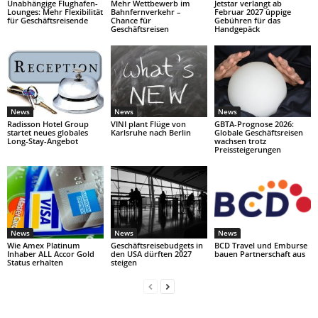
Unabhängige Flughafen-
Mehr Wettbewerb im
Jetstar verlangt ab
Lounges: Mehr Flexibilität
Bahnfernverkehr –
Februar 2027 üppige
für Geschäftsreisende
Chance für
Gebühren für das
Geschäftsreisen
Handgepäck
News
News
News
Radisson Hotel Group
VINI plant Flüge von
GBTA-Prognose 2026:
startet neues globales
Karlsruhe nach Berlin
Globale Geschäftsreisen
Long-Stay-Angebot
wachsen trotz
Preissteigerungen
News
News
News
Wie Amex Platinum
Geschäftsreisebudgets in
BCD Travel und Emburse
Inhaber ALL Accor Gold
den USA dürften 2027
bauen Partnerschaft aus
Status erhalten
steigen