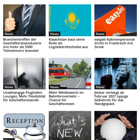
News
News
News
Branchentreffen der
Kasachstan baut seine
easyJet-Kabinenpersonal
Geschäftsreiseindustrie
Rolle als
droht in Frankreich mit
mit mehr als 5500
Logistikdrehscheibe aus
Streik
Teilnehmern beendet
News
News
News
Unabhängige Flughafen-
Mehr Wettbewerb im
Jetstar verlangt ab
Lounges: Mehr Flexibilität
Bahnfernverkehr –
Februar 2027 üppige
für Geschäftsreisende
Chance für
Gebühren für das
Geschäftsreisen
Handgepäck