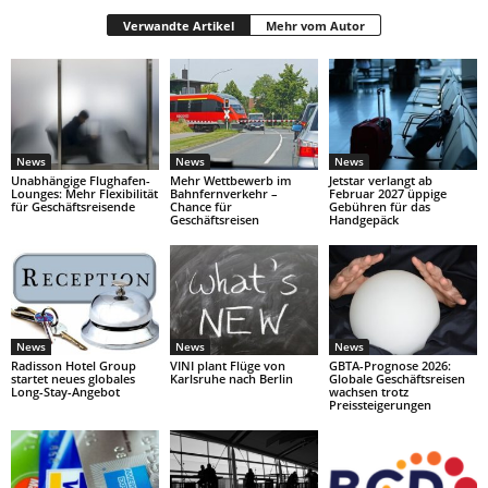
Verwandte Artikel
Mehr vom Autor
News
News
News
Unabhängige Flughafen-
Mehr Wettbewerb im
Jetstar verlangt ab
Lounges: Mehr Flexibilität
Bahnfernverkehr –
Februar 2027 üppige
für Geschäftsreisende
Chance für
Gebühren für das
Geschäftsreisen
Handgepäck
News
News
News
Radisson Hotel Group
VINI plant Flüge von
GBTA-Prognose 2026:
startet neues globales
Karlsruhe nach Berlin
Globale Geschäftsreisen
Long-Stay-Angebot
wachsen trotz
Preissteigerungen